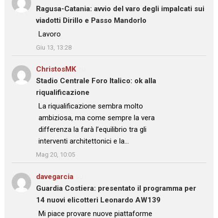
Ragusa-Catania: avvio del varo degli impalcati sui
viadotti Dirillo e Passo Mandorlo
: “
Lavoro
”
Giu 13, 13:28
ChristosMK
su
Stadio Centrale Foro Italico: ok alla
riqualificazione
: “
La riqualificazione sembra molto
ambiziosa, ma come sempre la vera
differenza la farà l’equilibrio tra gli
interventi architettonici e la…
”
Mag 20, 10:05
davegarcia
su
Guardia Costiera: presentato il programma per
14 nuovi elicotteri Leonardo AW139
: “
Mi piace provare nuove piattaforme