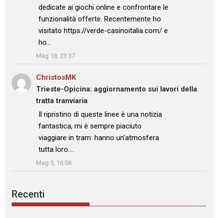
dedicate ai giochi online e confrontare le
funzionalità offerte. Recentemente ho
visitato https://verde-casinoitalia.com/ e
ho…
”
Mag 18, 23:37
ChristosMK
su
Trieste-Opicina: aggiornamento sui lavori della
tratta tranviaria
: “
Il ripristino di queste linee è una notizia
fantastica, mi è sempre piaciuto
viaggiare in tram: hanno un’atmosfera
tutta loro.…
”
Mag 5, 16:06
Recenti