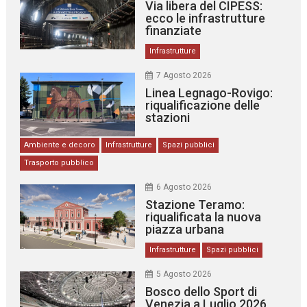
Via libera del CIPESS:
ecco le infrastrutture
finanziate
Infrastrutture
7 Agosto 2026
Linea Legnago-Rovigo:
riqualificazione delle
stazioni
Ambiente e decoro
Infrastrutture
Spazi pubblici
Trasporto pubblico
6 Agosto 2026
Stazione Teramo:
riqualificata la nuova
piazza urbana
Infrastrutture
Spazi pubblici
5 Agosto 2026
Bosco dello Sport di
Venezia a Luglio 2026