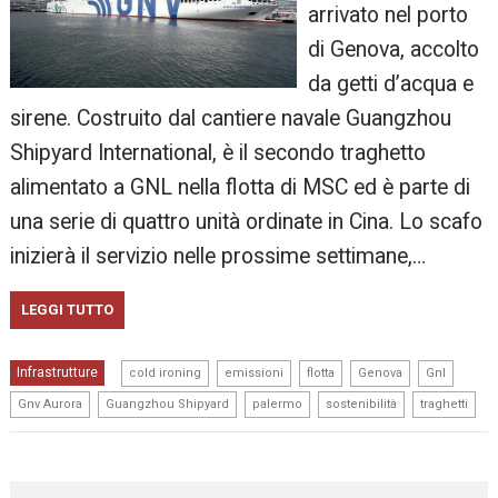
arrivato nel porto
di Genova, accolto
da getti d’acqua e
sirene. Costruito dal cantiere navale Guangzhou
Shipyard International, è il secondo traghetto
alimentato a GNL nella flotta di MSC ed è parte di
una serie di quattro unità ordinate in Cina. Lo scafo
inizierà il servizio nelle prossime settimane,…
LEGGI TUTTO
,
,
,
,
,
Infrastrutture
cold ironing
emissioni
flotta
Genova
Gnl
,
,
,
,
Gnv Aurora
Guangzhou Shipyard
palermo
sostenibilità
traghetti