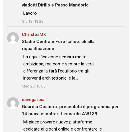
viadotti Dirillo e Passo Mandorlo
: “
Lavoro
”
Giu 13, 13:28
ChristosMK
su
Stadio Centrale Foro Italico: ok alla
riqualificazione
: “
La riqualificazione sembra molto
ambiziosa, ma come sempre la vera
differenza la farà l’equilibrio tra gli
interventi architettonici e la…
”
Mag 20, 10:05
davegarcia
su
Guardia Costiera: presentato il programma per
14 nuovi elicotteri Leonardo AW139
: “
Mi piace provare nuove piattaforme
dedicate ai giochi online e confrontare le