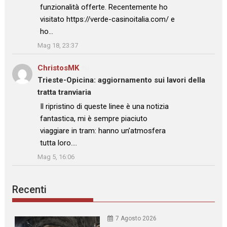
funzionalità offerte. Recentemente ho
visitato https://verde-casinoitalia.com/ e
ho…
”
Mag 18, 23:37
ChristosMK
su
Trieste-Opicina: aggiornamento sui lavori della
tratta tranviaria
: “
Il ripristino di queste linee è una notizia
fantastica, mi è sempre piaciuto
viaggiare in tram: hanno un’atmosfera
tutta loro.…
”
Mag 5, 16:06
Recenti
7 Agosto 2026