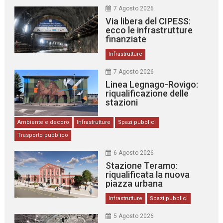
7 Agosto 2026
Via libera del CIPESS:
ecco le infrastrutture
finanziate
Infrastrutture
7 Agosto 2026
Linea Legnago-Rovigo:
riqualificazione delle
stazioni
Ambiente e decoro
Infrastrutture
Spazi pubblici
Trasporto pubblico
6 Agosto 2026
Stazione Teramo:
riqualificata la nuova
piazza urbana
Infrastrutture
Spazi pubblici
5 Agosto 2026