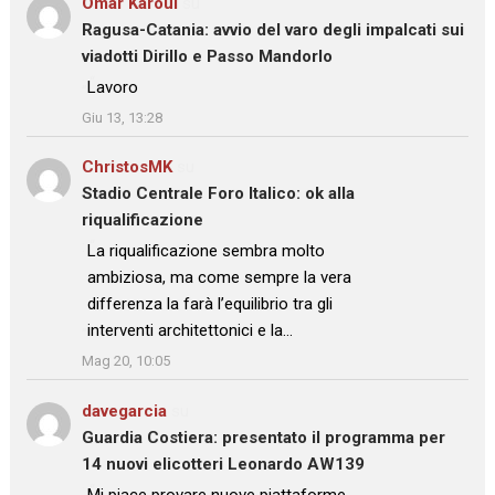
Omar Karoui
su
Ragusa-Catania: avvio del varo degli impalcati sui
viadotti Dirillo e Passo Mandorlo
: “
Lavoro
”
Giu 13, 13:28
ChristosMK
su
Stadio Centrale Foro Italico: ok alla
riqualificazione
: “
La riqualificazione sembra molto
ambiziosa, ma come sempre la vera
differenza la farà l’equilibrio tra gli
interventi architettonici e la…
”
Mag 20, 10:05
davegarcia
su
Guardia Costiera: presentato il programma per
14 nuovi elicotteri Leonardo AW139
: “
Mi piace provare nuove piattaforme