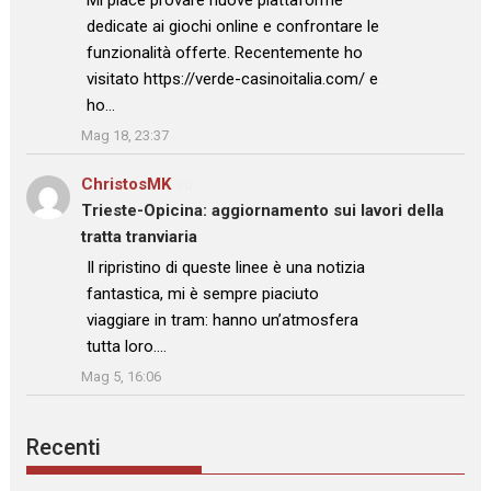
dedicate ai giochi online e confrontare le
funzionalità offerte. Recentemente ho
visitato https://verde-casinoitalia.com/ e
ho…
”
Mag 18, 23:37
ChristosMK
su
Trieste-Opicina: aggiornamento sui lavori della
tratta tranviaria
: “
Il ripristino di queste linee è una notizia
fantastica, mi è sempre piaciuto
viaggiare in tram: hanno un’atmosfera
tutta loro.…
”
Mag 5, 16:06
Recenti