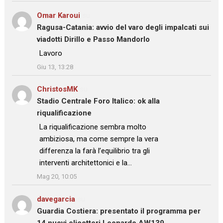
Omar Karoui
su
Ragusa-Catania: avvio del varo degli impalcati sui
viadotti Dirillo e Passo Mandorlo
: “
Lavoro
”
Giu 13, 13:28
ChristosMK
su
Stadio Centrale Foro Italico: ok alla
riqualificazione
: “
La riqualificazione sembra molto
ambiziosa, ma come sempre la vera
differenza la farà l’equilibrio tra gli
interventi architettonici e la…
”
Mag 20, 10:05
davegarcia
su
Guardia Costiera: presentato il programma per
14 nuovi elicotteri Leonardo AW139