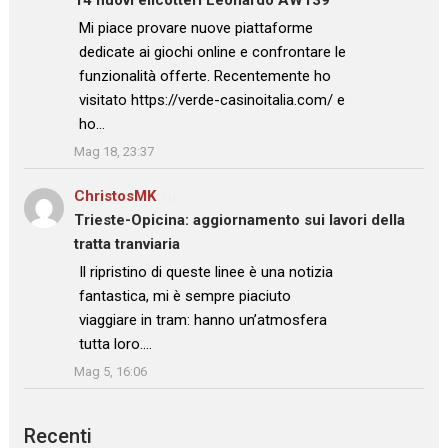
: “
Mi piace provare nuove piattaforme
dedicate ai giochi online e confrontare le
funzionalità offerte. Recentemente ho
visitato https://verde-casinoitalia.com/ e
ho…
”
Mag 18, 23:37
ChristosMK
su
Trieste-Opicina: aggiornamento sui lavori della
tratta tranviaria
: “
Il ripristino di queste linee è una notizia
fantastica, mi è sempre piaciuto
viaggiare in tram: hanno un’atmosfera
tutta loro.…
”
Mag 5, 16:06
Recenti