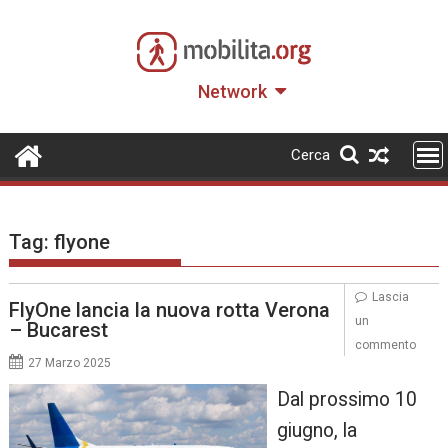
Skip
to
content
Network
Cerca
Tag:
flyone
Lascia
FlyOne lancia la nuova rotta Verona
un
– Bucarest
commento
27 Marzo 2025
Dal prossimo 10
giugno, la