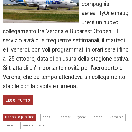
compagnia
aerea FlyOne inaug
urerà un nuovo
collegamento tra Verona e Bucarest Otopeni. Il
servizio avrà due frequenze settimanali, il martedì
e il venerdì, con voli programmati in orari serali fino
al 25 ottobre, data di chiusura della stagione estiva.
Si tratta di un’importante novità per l’aeroporto di
Verona, che da tempo attendeva un collegamento
stabile con la capitale rumena.…
LEGGI TUTTO
,
,
,
,
,
Trasporto pubblico
bees
Bucarest
flyone
romani
Romania
,
,
rumeni
verona
vrn