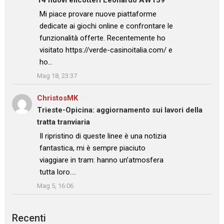
: “
Mi piace provare nuove piattaforme
dedicate ai giochi online e confrontare le
funzionalità offerte. Recentemente ho
visitato https://verde-casinoitalia.com/ e
ho…
”
Mag 18, 23:37
ChristosMK
su
Trieste-Opicina: aggiornamento sui lavori della
tratta tranviaria
: “
Il ripristino di queste linee è una notizia
fantastica, mi è sempre piaciuto
viaggiare in tram: hanno un’atmosfera
tutta loro.…
”
Mag 5, 16:06
Recenti