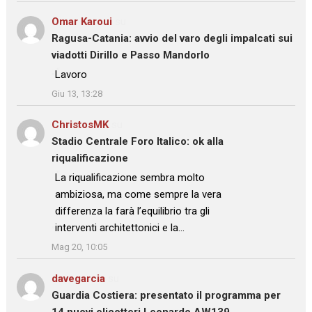
Omar Karoui
su
Ragusa-Catania: avvio del varo degli impalcati sui
viadotti Dirillo e Passo Mandorlo
: “
Lavoro
”
Giu 13, 13:28
ChristosMK
su
Stadio Centrale Foro Italico: ok alla
riqualificazione
: “
La riqualificazione sembra molto
ambiziosa, ma come sempre la vera
differenza la farà l’equilibrio tra gli
interventi architettonici e la…
”
Mag 20, 10:05
davegarcia
su
Guardia Costiera: presentato il programma per
14 nuovi elicotteri Leonardo AW139