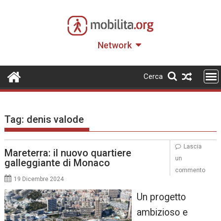
Skip
to
content
Network
Cerca
Tag:
denis valode
Lascia
Mareterra: il nuovo quartiere
un
galleggiante di Monaco
commento
19 Dicembre 2024
Un progetto
ambizioso e