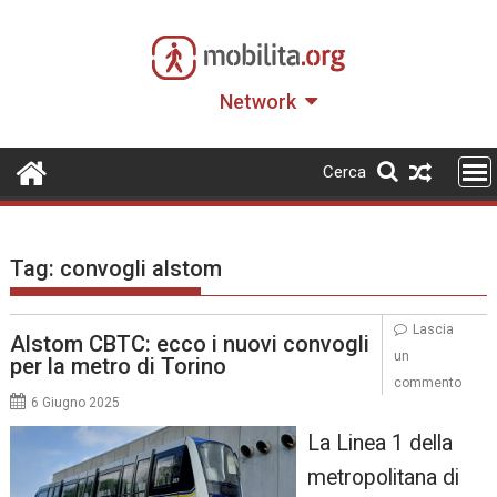
Skip
to
content
Network
Cerca
Tag:
convogli alstom
Lascia
Alstom CBTC: ecco i nuovi convogli
un
per la metro di Torino
commento
6 Giugno 2025
La Linea 1 della
metropolitana di