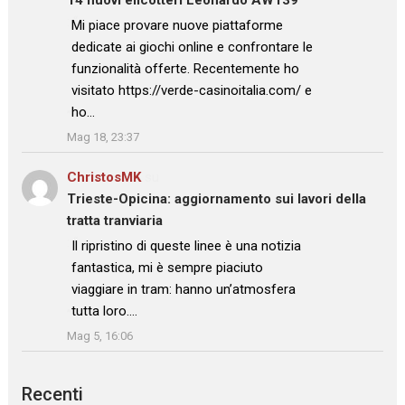
: “
Mi piace provare nuove piattaforme
dedicate ai giochi online e confrontare le
funzionalità offerte. Recentemente ho
visitato https://verde-casinoitalia.com/ e
ho…
”
Mag 18, 23:37
ChristosMK
su
Trieste-Opicina: aggiornamento sui lavori della
tratta tranviaria
: “
Il ripristino di queste linee è una notizia
fantastica, mi è sempre piaciuto
viaggiare in tram: hanno un’atmosfera
tutta loro.…
”
Mag 5, 16:06
Recenti