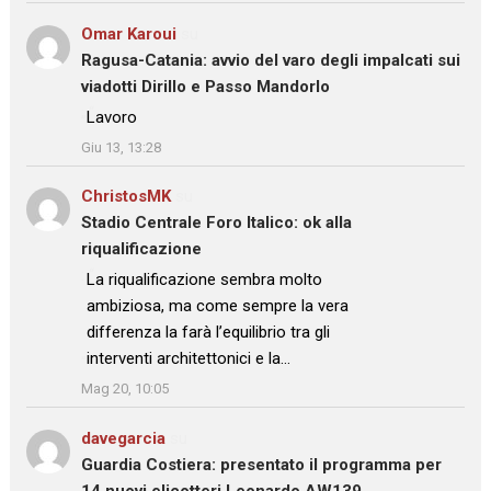
Omar Karoui
su
Ragusa-Catania: avvio del varo degli impalcati sui
viadotti Dirillo e Passo Mandorlo
: “
Lavoro
”
Giu 13, 13:28
ChristosMK
su
Stadio Centrale Foro Italico: ok alla
riqualificazione
: “
La riqualificazione sembra molto
ambiziosa, ma come sempre la vera
differenza la farà l’equilibrio tra gli
interventi architettonici e la…
”
Mag 20, 10:05
davegarcia
su
Guardia Costiera: presentato il programma per
14 nuovi elicotteri Leonardo AW139