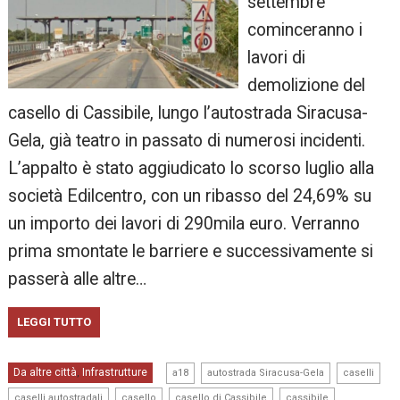
settembre
cominceranno i
lavori di
demolizione del
casello di Cassibile, lungo l’autostrada Siracusa-
Gela, già teatro in passato di numerosi incidenti.
L’appalto è stato aggiudicato lo scorso luglio alla
società Edilcentro, con un ribasso del 24,69% su
un importo dei lavori di 290mila euro. Verranno
prima smontate le barriere e successivamente si
passerà alle altre…
LEGGI TUTTO
,
,
,
Da altre città
Infrastrutture
,
a18
autostrada Siracusa-Gela
caselli
,
,
,
,
caselli autostradali
casello
casello di Cassibile
cassibile