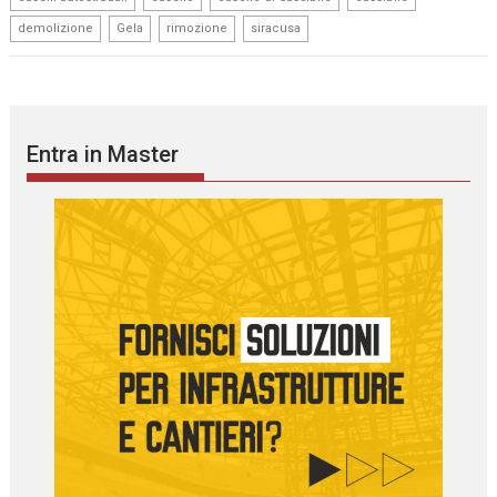
,
,
,
demolizione
Gela
rimozione
siracusa
Entra in Master