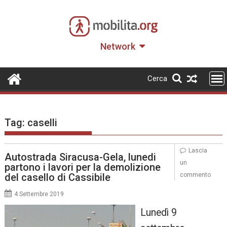
Skip
to
content
Network
Cerca
Tag:
caselli
Lascia
Autostrada Siracusa-Gela, lunedi
un
partono i lavori per la demolizione
del casello di Cassibile
commento
4 Settembre 2019
Lunedì 9