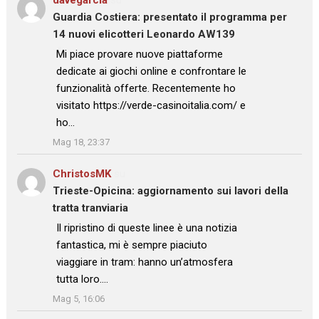
Guardia Costiera: presentato il programma per
14 nuovi elicotteri Leonardo AW139
: “
Mi piace provare nuove piattaforme
dedicate ai giochi online e confrontare le
funzionalità offerte. Recentemente ho
visitato https://verde-casinoitalia.com/ e
ho…
”
Mag 18, 23:37
ChristosMK
su
Trieste-Opicina: aggiornamento sui lavori della
tratta tranviaria
: “
Il ripristino di queste linee è una notizia
fantastica, mi è sempre piaciuto
viaggiare in tram: hanno un’atmosfera
tutta loro.…
”
Mag 5, 16:06