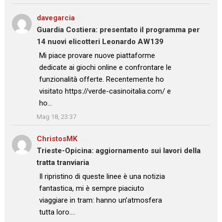
davegarcia
su
Guardia Costiera: presentato il programma per
14 nuovi elicotteri Leonardo AW139
: “
Mi piace provare nuove piattaforme
dedicate ai giochi online e confrontare le
funzionalità offerte. Recentemente ho
visitato https://verde-casinoitalia.com/ e
ho…
”
Mag 18, 23:37
ChristosMK
su
Trieste-Opicina: aggiornamento sui lavori della
tratta tranviaria
: “
Il ripristino di queste linee è una notizia
fantastica, mi è sempre piaciuto
viaggiare in tram: hanno un’atmosfera
tutta loro.…
”