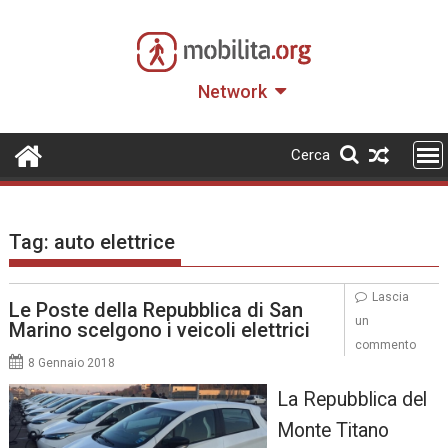
Skip
to
content
Network
Cerca
Tag:
auto elettrice
Lascia
Le Poste della Repubblica di San
un
Marino scelgono i veicoli elettrici
commento
8 Gennaio 2018
La Repubblica del
Monte Titano