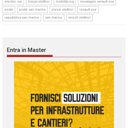
,
,
,
,
electric car
mezzi elettrici
mobilita.org
neuwagen renault zoe
,
,
,
,
poste
poste san marino
prezzi elettrici
renault zoe
,
,
repubblica san marino
san marino
veicoli elettrici
Entra in Master