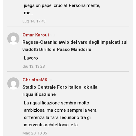
juega un papel crucial. Personalmente,
me…
”
Lug 14, 17:43
Omar Karoui
su
Ragusa-Catania: avvio del varo degli impalcati sui
viadotti Dirillo e Passo Mandorlo
: “
Lavoro
”
Giu 13, 13:28
ChristosMK
su
Stadio Centrale Foro Italico: ok alla
riqualificazione
: “
La riqualificazione sembra molto
ambiziosa, ma come sempre la vera
differenza la farà l’equilibrio tra gli
interventi architettonici e la…
”
Mag 20, 10:05