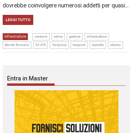
dovrebbe coinvolgere numerosi addetti per quasi…
LEGGI TUTTO
,
,
,
,
Infrastrutture
cantiere
eteria
galleria
infrastrutture
,
,
,
,
,
Monte Romano
SS 675
Tarquinia
trasporti
viadotto
viterbo
Entra in Master