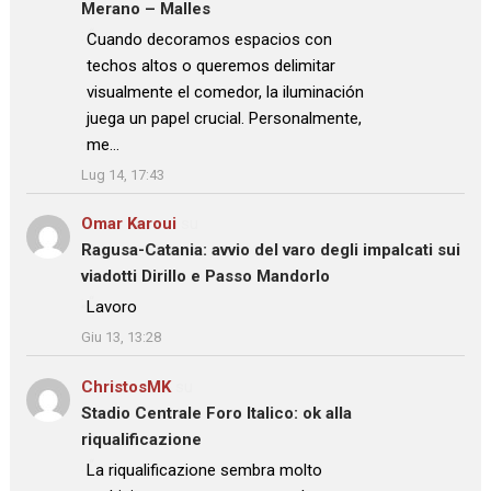
Merano – Malles
: “
Cuando decoramos espacios con
techos altos o queremos delimitar
visualmente el comedor, la iluminación
juega un papel crucial. Personalmente,
me…
”
Lug 14, 17:43
Omar Karoui
su
Ragusa-Catania: avvio del varo degli impalcati sui
viadotti Dirillo e Passo Mandorlo
: “
Lavoro
”
Giu 13, 13:28
ChristosMK
su
Stadio Centrale Foro Italico: ok alla
riqualificazione
: “
La riqualificazione sembra molto