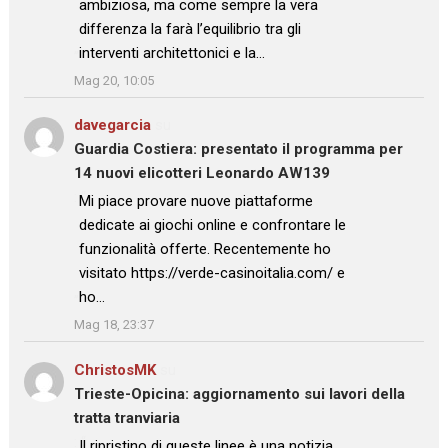
ambiziosa, ma come sempre la vera
differenza la farà l’equilibrio tra gli
interventi architettonici e la…
”
Mag 20, 10:05
davegarcia
su
Guardia Costiera: presentato il programma per
14 nuovi elicotteri Leonardo AW139
: “
Mi piace provare nuove piattaforme
dedicate ai giochi online e confrontare le
funzionalità offerte. Recentemente ho
visitato https://verde-casinoitalia.com/ e
ho…
”
Mag 18, 23:37
ChristosMK
su
Trieste-Opicina: aggiornamento sui lavori della
tratta tranviaria
: “
Il ripristino di queste linee è una notizia