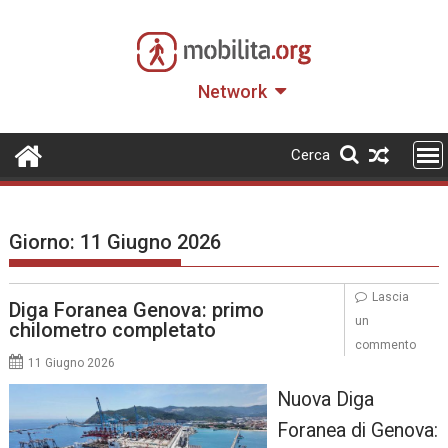
Skip
to
content
Network
Cerca
Giorno:
11 Giugno 2026
Lascia
Diga Foranea Genova: primo
un
chilometro completato
commento
11 Giugno 2026
Nuova Diga
Foranea di Genova: