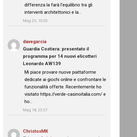
differenza la farà l’equilibrio tra gli
interventi architettonici e la…
”
Mag 20, 10:05
davegarcia
su
Guardia Costiera: presentato il
programma per 14 nuovi elicotteri
Leonardo AW139
: “
Mi piace provare nuove piattaforme
dedicate ai giochi online e confrontare le
funzionalità offerte. Recentemente ho
visitato https://verde-casinoitalia.com/ e
ho…
”
Mag 18, 23:37
ChristosMK
su