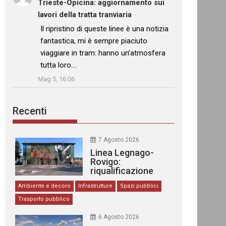
Trieste-Opicina: aggiornamento sui
lavori della tratta tranviaria
: “
Il ripristino di queste linee è una notizia
fantastica, mi è sempre piaciuto
viaggiare in tram: hanno un’atmosfera
tutta loro.…
”
Mag 5, 16:06
Recenti
7 Agosto 2026
Linea Legnago-
Rovigo:
riqualificazione
delle stazioni
Ambiente e decoro
Infrastrutture
Spazi pubblici
Trasporto pubblico
6 Agosto 2026