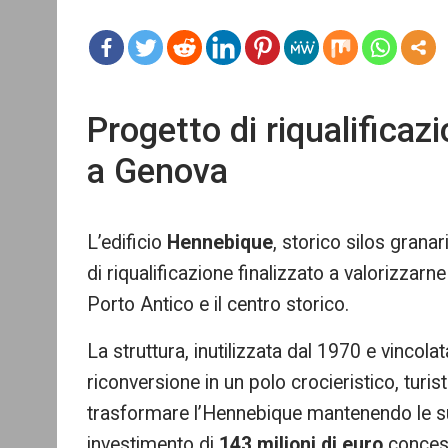
mo
re
Progetto di riqualificaz
a Genova
L’edificio
Hennebique
, storico silos grana
di riqualificazione finalizzato a valorizzarne
Porto Antico e il centro storico.
La struttura, inutilizzata dal 1970 e vinco
riconversione in un polo crocieristico, turist
trasformare l’Hennebique mantenendo le sue
investimento di
143 milioni di euro
concess