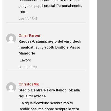
juega un papel crucial. Personalmente,
me…
”
Lug 14, 17:43
Omar Karoui
su
Ragusa-Catania: avvio del varo degli
impalcati sui viadotti Dirillo e Passo
Mandorlo
: “
Lavoro
”
Giu 13, 13:28
ChristosMK
su
Stadio Centrale Foro Italico: ok alla
riqualificazione
: “
La riqualificazione sembra molto
ambiziosa, ma come sempre la vera