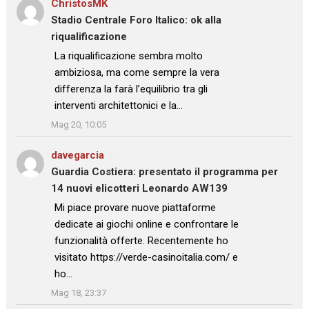
ChristosMK
su
Stadio Centrale Foro Italico: ok alla
riqualificazione
: “
La riqualificazione sembra molto
ambiziosa, ma come sempre la vera
differenza la farà l’equilibrio tra gli
interventi architettonici e la…
”
Mag 20, 10:05
davegarcia
su
Guardia Costiera: presentato il programma per
14 nuovi elicotteri Leonardo AW139
: “
Mi piace provare nuove piattaforme
dedicate ai giochi online e confrontare le
funzionalità offerte. Recentemente ho
visitato https://verde-casinoitalia.com/ e
ho…
”
Mag 18, 23:37