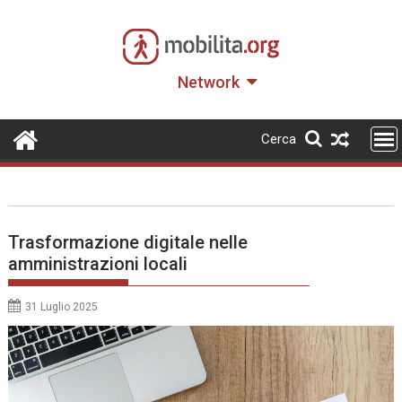
Skip
to
content
Network
Cerca
Trasformazione digitale nelle
amministrazioni locali
31 Luglio 2025