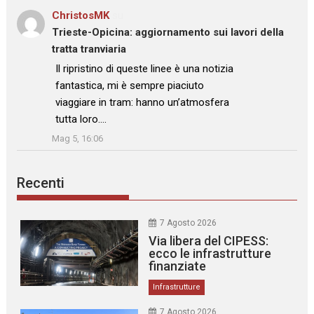
ChristosMK
su
Trieste-Opicina: aggiornamento sui lavori della
tratta tranviaria
: “
Il ripristino di queste linee è una notizia
fantastica, mi è sempre piaciuto
viaggiare in tram: hanno un’atmosfera
tutta loro.…
”
Mag 5, 16:06
Recenti
7 Agosto 2026
Via libera del CIPESS:
ecco le infrastrutture
finanziate
Infrastrutture
7 Agosto 2026