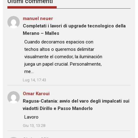
Ultimi commenti
manuel neuer
su
Completati i lavori di upgrade tecnologico della
Merano – Malles
: “
Cuando decoramos espacios con
techos altos o queremos delimitar
visualmente el comedor, la iluminación
juega un papel crucial. Personalmente,
me…
”
Lug 14, 17:43
Omar Karoui
su
Ragusa-Catania: avvio del varo degli impalcati sui
viadotti Dirillo e Passo Mandorlo
: “
Lavoro
”
Giu 13, 13:28