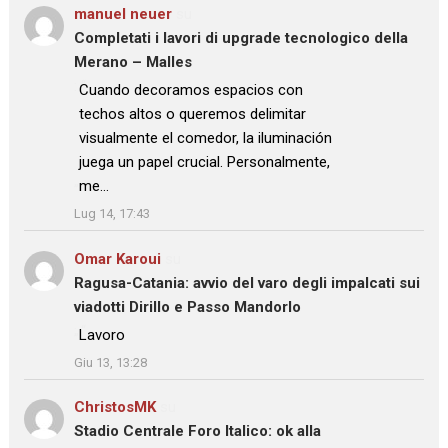
manuel neuer
su
Completati i lavori di upgrade tecnologico della
Merano – Malles
: “
Cuando decoramos espacios con
techos altos o queremos delimitar
visualmente el comedor, la iluminación
juega un papel crucial. Personalmente,
me…
”
Lug 14, 17:43
Omar Karoui
su
Ragusa-Catania: avvio del varo degli impalcati sui
viadotti Dirillo e Passo Mandorlo
: “
Lavoro
”
Giu 13, 13:28
ChristosMK
su
Stadio Centrale Foro Italico: ok alla