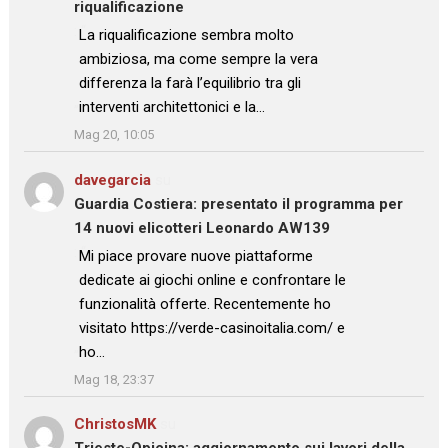
riqualificazione
: “
La riqualificazione sembra molto
ambiziosa, ma come sempre la vera
differenza la farà l’equilibrio tra gli
interventi architettonici e la…
”
Mag 20, 10:05
davegarcia
su
Guardia Costiera: presentato il programma per
14 nuovi elicotteri Leonardo AW139
: “
Mi piace provare nuove piattaforme
dedicate ai giochi online e confrontare le
funzionalità offerte. Recentemente ho
visitato https://verde-casinoitalia.com/ e
ho…
”
Mag 18, 23:37
ChristosMK
su