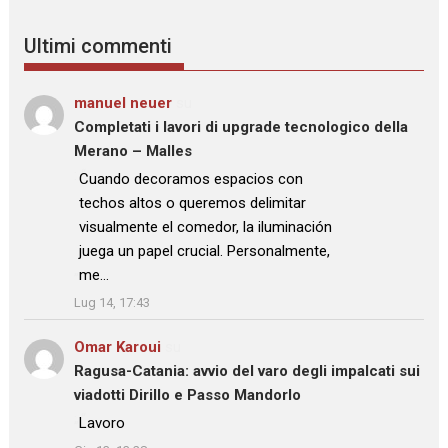
Ultimi commenti
manuel neuer
su
Completati i lavori di upgrade tecnologico della
Merano – Malles
: “
Cuando decoramos espacios con
techos altos o queremos delimitar
visualmente el comedor, la iluminación
juega un papel crucial. Personalmente,
me…
”
Lug 14, 17:43
Omar Karoui
su
Ragusa-Catania: avvio del varo degli impalcati sui
viadotti Dirillo e Passo Mandorlo
: “
Lavoro
”