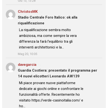
Giu 13, 13:28
ChristosMK
su
Stadio Centrale Foro Italico: ok alla
riqualificazione
: “
La riqualificazione sembra molto
ambiziosa, ma come sempre la vera
differenza la farà l’equilibrio tra gli
interventi architettonici e la…
”
Mag 20, 10:05
davegarcia
su
Guardia Costiera: presentato il programma per
14 nuovi elicotteri Leonardo AW139
: “
Mi piace provare nuove piattaforme
dedicate ai giochi online e confrontare le
funzionalità offerte. Recentemente ho
visitato https://verde-casinoitalia.com/ e
ho…
”