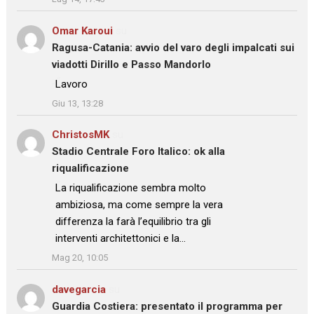
Omar Karoui
su
Ragusa-Catania: avvio del varo degli impalcati sui
viadotti Dirillo e Passo Mandorlo
: “
Lavoro
”
Giu 13, 13:28
ChristosMK
su
Stadio Centrale Foro Italico: ok alla
riqualificazione
: “
La riqualificazione sembra molto
ambiziosa, ma come sempre la vera
differenza la farà l’equilibrio tra gli
interventi architettonici e la…
”
Mag 20, 10:05
davegarcia
su
Guardia Costiera: presentato il programma per