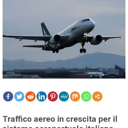
mo
re
Traffico aereo in crescita per il