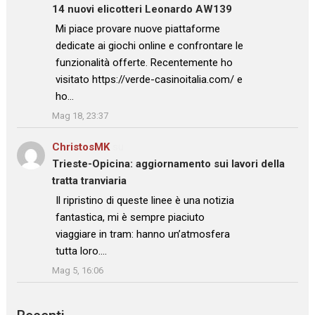
14 nuovi elicotteri Leonardo AW139
: “
Mi piace provare nuove piattaforme
dedicate ai giochi online e confrontare le
funzionalità offerte. Recentemente ho
visitato https://verde-casinoitalia.com/ e
ho…
”
Mag 18, 23:37
ChristosMK
su
Trieste-Opicina: aggiornamento sui lavori della
tratta tranviaria
: “
Il ripristino di queste linee è una notizia
fantastica, mi è sempre piaciuto
viaggiare in tram: hanno un’atmosfera
tutta loro.…
”
Mag 5, 16:06