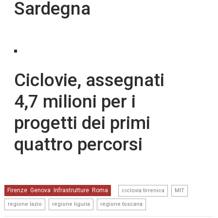
Sardegna
Ciclovie, assegnati
4,7 milioni per i
progetti dei primi
quattro percorsi
,
,
Firenze
Genova
Infrastrutture
Roma
,
,
,
ciclovia tirrenica
MIT
,
,
regione lazio
regione liguria
regione toscana