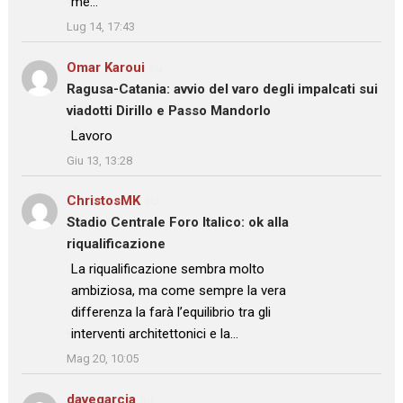
me…
”
Lug 14, 17:43
Omar Karoui
su
Ragusa-Catania: avvio del varo degli impalcati sui
viadotti Dirillo e Passo Mandorlo
: “
Lavoro
”
Giu 13, 13:28
ChristosMK
su
Stadio Centrale Foro Italico: ok alla
riqualificazione
: “
La riqualificazione sembra molto
ambiziosa, ma come sempre la vera
differenza la farà l’equilibrio tra gli
interventi architettonici e la…
”
Mag 20, 10:05
davegarcia
su