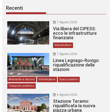
Recenti
7 Agosto 2026
Via libera del CIPESS:
ecco le infrastrutture
finanziate
Infrastrutture
7 Agosto 2026
Linea Legnago-Rovigo:
riqualificazione delle
stazioni
Ambiente e decoro
Infrastrutture
Spazi pubblici
Trasporto pubblico
6 Agosto 2026
Stazione Teramo:
riqualificata la nuova
piazza urbana