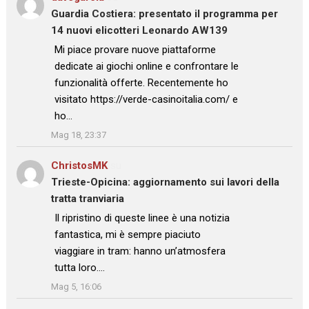
Guardia Costiera: presentato il programma per
14 nuovi elicotteri Leonardo AW139
: “
Mi piace provare nuove piattaforme
dedicate ai giochi online e confrontare le
funzionalità offerte. Recentemente ho
visitato https://verde-casinoitalia.com/ e
ho…
”
Mag 18, 23:37
ChristosMK
su
Trieste-Opicina: aggiornamento sui lavori della
tratta tranviaria
: “
Il ripristino di queste linee è una notizia
fantastica, mi è sempre piaciuto
viaggiare in tram: hanno un’atmosfera
tutta loro.…
”
Mag 5, 16:06