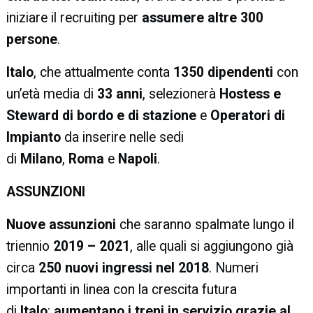
iniziare il recruiting per
assumere altre 300
persone
.
Italo
, che attualmente conta
1350 dipendenti
con
un’età media di
33 anni
, selezionerà
Hostess e
Steward di bordo e di stazione
e
Operatori di
Impianto
da inserire nelle sedi
di
Milano
,
Roma
e
Napoli
.
ASSUNZIONI
Nuove assunzioni
che saranno spalmate lungo il
triennio
2019 – 2021
, alle quali si aggiungono già
circa
250 nuovi ingressi nel 2018
. Numeri
importanti in linea con la crescita futura
di
Italo
:
aumentano i treni in servizio grazie al