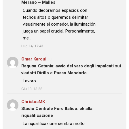
Merano – Malles
: “
Cuando decoramos espacios con
techos altos o queremos delimitar
visualmente el comedor, la iluminación
juega un papel crucial. Personalmente,
me…
”
Lug 14, 17:43
Omar Karoui
su
Ragusa-Catania: avvio del varo degli impalcati sui
viadotti Dirillo e Passo Mandorlo
: “
Lavoro
”
Giu 13, 13:28
ChristosMK
su
Stadio Centrale Foro Italico: ok alla
riqualificazione
: “
La riqualificazione sembra molto