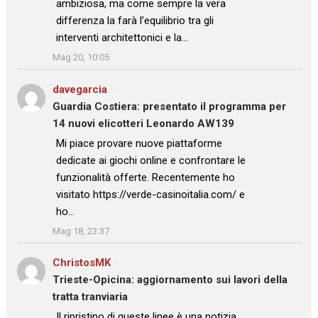
ambiziosa, ma come sempre la vera
differenza la farà l’equilibrio tra gli
interventi architettonici e la…
”
Mag 20, 10:05
davegarcia
su
Guardia Costiera: presentato il programma per
14 nuovi elicotteri Leonardo AW139
: “
Mi piace provare nuove piattaforme
dedicate ai giochi online e confrontare le
funzionalità offerte. Recentemente ho
visitato https://verde-casinoitalia.com/ e
ho…
”
Mag 18, 23:37
ChristosMK
su
Trieste-Opicina: aggiornamento sui lavori della
tratta tranviaria
: “
Il ripristino di queste linee è una notizia