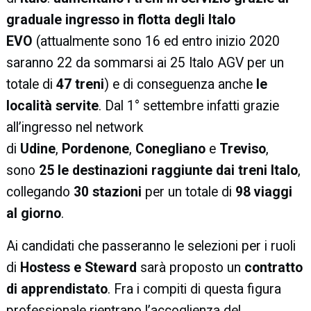
graduale ingresso in flotta degli Italo
EVO
(attualmente sono 16 ed entro inizio 2020
saranno 22 da sommarsi ai 25 Italo AGV per un
totale di
47 treni
) e di conseguenza anche
le
località servite
. Dal 1° settembre infatti grazie
all’ingresso nel network
di
Udine
,
Pordenone
,
Conegliano
e
Treviso
,
sono
25 le destinazioni raggiunte dai treni Italo
,
collegando
30 stazioni
per un totale di
98 viaggi
al giorno
.
Ai candidati che passeranno le selezioni per i ruoli
di
Hostess e Steward
sarà proposto un
contratto
di apprendistato
. Fra i compiti di questa figura
professionale rientrano l’accoglienza del