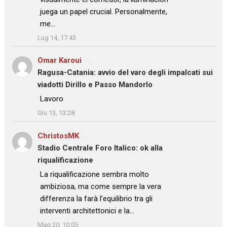
juega un papel crucial. Personalmente,
me…
”
Lug 14, 17:43
Omar Karoui
su
Ragusa-Catania: avvio del varo degli impalcati sui
viadotti Dirillo e Passo Mandorlo
: “
Lavoro
”
Giu 13, 13:28
ChristosMK
su
Stadio Centrale Foro Italico: ok alla
riqualificazione
: “
La riqualificazione sembra molto
ambiziosa, ma come sempre la vera
differenza la farà l’equilibrio tra gli
interventi architettonici e la…
”
Mag 20, 10:05