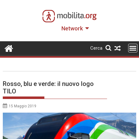
Skip
to
content
Network
Cerca
Rosso, blu e verde: il nuovo logo
TILO
15 Maggio 2019