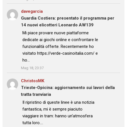
davegarcia
su
Guardia Costiera: presentato il programma per
14 nuovi elicotteri Leonardo AW139
: “
Mi piace provare nuove piattaforme
dedicate ai giochi online e confrontare le
funzionalità offerte. Recentemente ho
visitato https://verde-casinoitalia.com/ e
ho…
”
Mag 18, 23:37
ChristosMK
su
Trieste-Opicina: aggiornamento sui lavori della
tratta tranviaria
: “
Il ripristino di queste linee è una notizia
fantastica, mi è sempre piaciuto
viaggiare in tram: hanno un’atmosfera
tutta loro.…
”