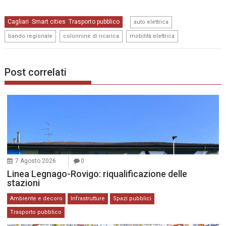
,
Cagliari
Smart cities
Trasporto pubblico
,
,
auto elettrica
,
,
bando regionale
colonnine di ricarica
mobilità elettrica
Post correlati
7 Agosto 2026
0
Linea Legnago-Rovigo: riqualificazione delle
stazioni
Ambiente e decoro
Infrastrutture
Spazi pubblici
Trasporto pubblico