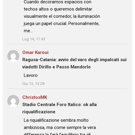
: “
Cuando decoramos espacios con
techos altos o queremos delimitar
visualmente el comedor, la iluminación
juega un papel crucial. Personalmente,
me…
”
Lug 14, 17:43
Omar Karoui
su
Ragusa-Catania: avvio del varo degli impalcati sui
viadotti Dirillo e Passo Mandorlo
: “
Lavoro
”
Giu 13, 13:28
ChristosMK
su
Stadio Centrale Foro Italico: ok alla
riqualificazione
: “
La riqualificazione sembra molto
ambiziosa, ma come sempre la vera
differenza la farà l’equilibrio tra gli