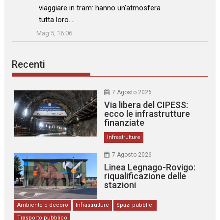
viaggiare in tram: hanno un’atmosfera
tutta loro.…
”
Mag 5, 16:06
Recenti
7 Agosto 2026
Via libera del CIPESS:
ecco le infrastrutture
finanziate
Infrastrutture
7 Agosto 2026
Linea Legnago-Rovigo:
riqualificazione delle
stazioni
Ambiente e decoro
Infrastrutture
Spazi pubblici
Trasporto pubblico