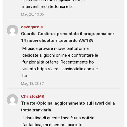
interventi architettonici e la…
”
Mag 20, 10:05
davegarcia
su
Guardia Costiera: presentato il programma per
14 nuovi elicotteri Leonardo AW139
: “
Mi piace provare nuove piattaforme
dedicate ai giochi online e confrontare le
funzionalità offerte. Recentemente ho
visitato https://verde-casinoitalia.com/ e
ho…
”
Mag 18, 23:37
ChristosMK
su
Trieste-Opicina: aggiornamento sui lavori della
tratta tranviaria
: “
Il ripristino di queste linee è una notizia
fantastica, mi è sempre piaciuto