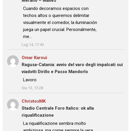
Merano – Malles
: “
Cuando decoramos espacios con
techos altos o queremos delimitar
visualmente el comedor, la iluminación
juega un papel crucial. Personalmente,
me…
”
Lug 14, 17:43
Omar Karoui
su
Ragusa-Catania: avvio del varo degli impalcati sui
viadotti Dirillo e Passo Mandorlo
: “
Lavoro
”
Giu 13, 13:28
ChristosMK
su
Stadio Centrale Foro Italico: ok alla
riqualificazione
: “
La riqualificazione sembra molto
ambiziosa, ma come sempre la vera