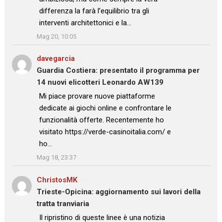
differenza la farà l’equilibrio tra gli
interventi architettonici e la…
”
Mag 20, 10:05
davegarcia
su
Guardia Costiera: presentato il programma per
14 nuovi elicotteri Leonardo AW139
: “
Mi piace provare nuove piattaforme
dedicate ai giochi online e confrontare le
funzionalità offerte. Recentemente ho
visitato https://verde-casinoitalia.com/ e
ho…
”
Mag 18, 23:37
ChristosMK
su
Trieste-Opicina: aggiornamento sui lavori della
tratta tranviaria
: “
Il ripristino di queste linee è una notizia