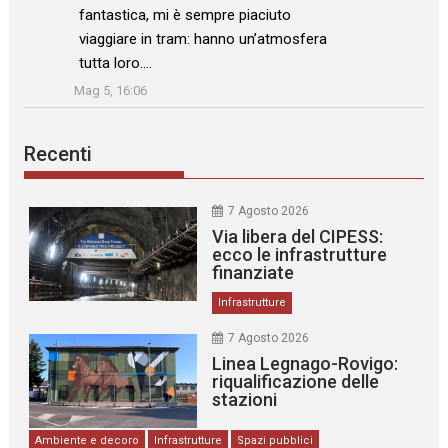
fantastica, mi è sempre piaciuto
viaggiare in tram: hanno un’atmosfera
tutta loro.…
”
Mag 5, 16:06
Recenti
7 Agosto 2026
Via libera del CIPESS:
ecco le infrastrutture
finanziate
Infrastrutture
7 Agosto 2026
Linea Legnago-Rovigo:
riqualificazione delle
stazioni
Ambiente e decoro
Infrastrutture
Spazi pubblici