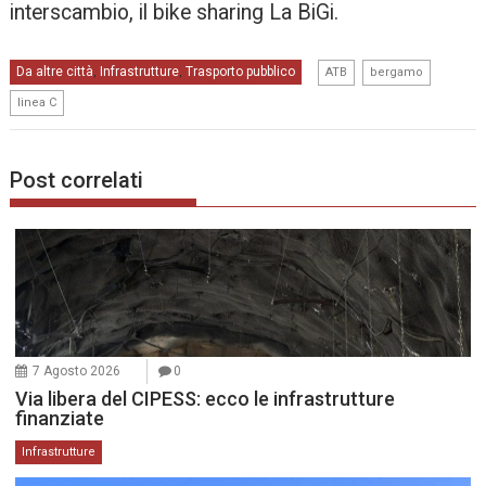
interscambio, il bike sharing La BiGi.
,
,
Da altre città
Infrastrutture
Trasporto pubblico
,
,
ATB
bergamo
linea C
Post correlati
7 Agosto 2026
0
Via libera del CIPESS: ecco le infrastrutture
finanziate
Infrastrutture