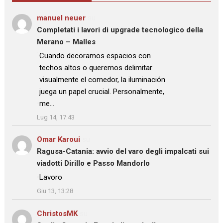
manuel neuer
su
Completati i lavori di upgrade tecnologico della
Merano – Malles
: “
Cuando decoramos espacios con
techos altos o queremos delimitar
visualmente el comedor, la iluminación
juega un papel crucial. Personalmente,
me…
”
Lug 14, 17:43
Omar Karoui
su
Ragusa-Catania: avvio del varo degli impalcati sui
viadotti Dirillo e Passo Mandorlo
: “
Lavoro
”
Giu 13, 13:28
ChristosMK
su