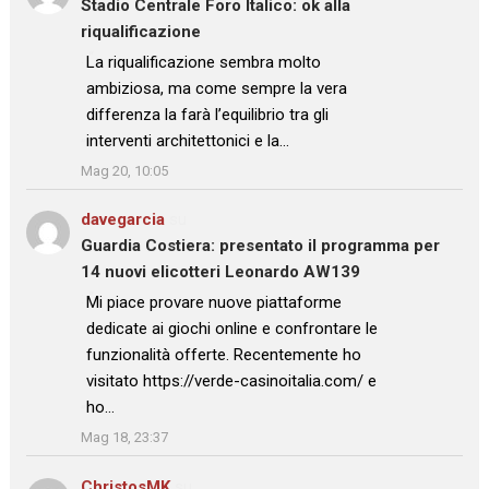
Stadio Centrale Foro Italico: ok alla
riqualificazione
: “
La riqualificazione sembra molto
ambiziosa, ma come sempre la vera
differenza la farà l’equilibrio tra gli
interventi architettonici e la…
”
Mag 20, 10:05
davegarcia
su
Guardia Costiera: presentato il programma per
14 nuovi elicotteri Leonardo AW139
: “
Mi piace provare nuove piattaforme
dedicate ai giochi online e confrontare le
funzionalità offerte. Recentemente ho
visitato https://verde-casinoitalia.com/ e
ho…
”
Mag 18, 23:37
ChristosMK
su