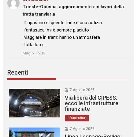
Trieste-Opicina: aggiornamento sui lavori della
tratta tranviaria
: “
Il ripristino di queste linee è una notizia
fantastica, mi è sempre piaciuto
viaggiare in tram: hanno un’atmosfera
tutta loro.…
”
Mag 5, 16:06
Recenti
7 Agosto 2026
Via libera del CIPESS:
ecco le infrastrutture
finanziate
Infrastrutture
7 Agosto 2026
Linea Legnago-Rovigo: