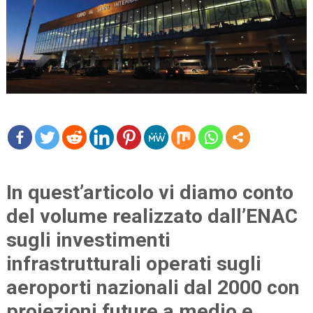
mo
re
In quest’articolo vi diamo conto
del volume realizzato dall’ENAC
sugli investimenti
infrastrutturali operati sugli
aeroporti nazionali dal 2000 con
proiezioni future a medio e