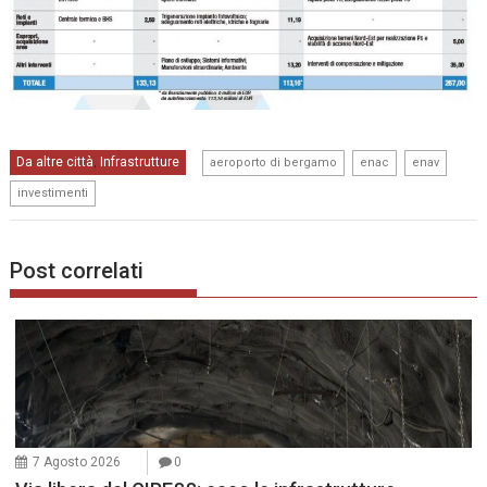
,
,
,
Da altre città
Infrastrutture
,
aeroporto di bergamo
enac
enav
investimenti
Post correlati
7 Agosto 2026
0