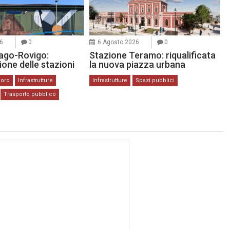
6
0
6 Agosto 2026
0
ago-Rovigo:
Stazione Teramo: riqualificata
zione delle stazioni
la nuova piazza urbana
coro
Infrastrutture
Infrastrutture
Spazi pubblici
Trasporto pubblico