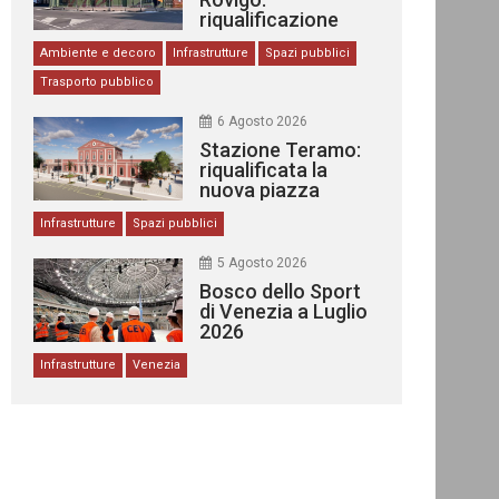
riqualificazione
delle stazioni
Ambiente e decoro
Infrastrutture
Spazi pubblici
Trasporto pubblico
6 Agosto 2026
Stazione Teramo:
riqualificata la
nuova piazza
urbana
Infrastrutture
Spazi pubblici
5 Agosto 2026
Bosco dello Sport
di Venezia a Luglio
2026
Infrastrutture
Venezia