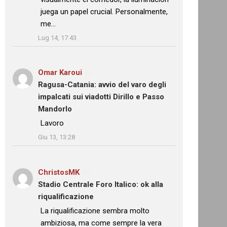
juega un papel crucial. Personalmente,
me…
”
Lug 14, 17:43
Omar Karoui
su
Ragusa-Catania: avvio del varo degli
impalcati sui viadotti Dirillo e Passo
Mandorlo
: “
Lavoro
”
Giu 13, 13:28
ChristosMK
su
Stadio Centrale Foro Italico: ok alla
riqualificazione
: “
La riqualificazione sembra molto
ambiziosa, ma come sempre la vera