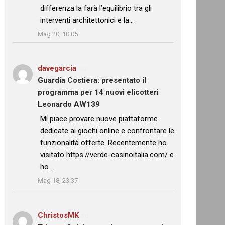
differenza la farà l’equilibrio tra gli
interventi architettonici e la…
”
Mag 20, 10:05
davegarcia
su
Guardia Costiera: presentato il
programma per 14 nuovi elicotteri
Leonardo AW139
: “
Mi piace provare nuove piattaforme
dedicate ai giochi online e confrontare le
funzionalità offerte. Recentemente ho
visitato https://verde-casinoitalia.com/ e
ho…
”
Mag 18, 23:37
ChristosMK
su