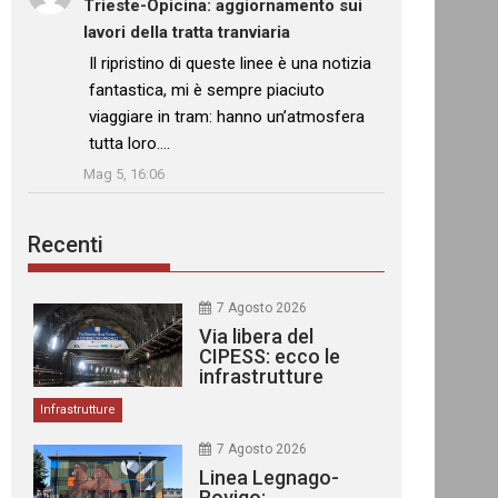
Trieste-Opicina: aggiornamento sui
lavori della tratta tranviaria
: “
Il ripristino di queste linee è una notizia
fantastica, mi è sempre piaciuto
viaggiare in tram: hanno un’atmosfera
tutta loro.…
”
Mag 5, 16:06
Recenti
7 Agosto 2026
Via libera del
CIPESS: ecco le
infrastrutture
finanziate
Infrastrutture
7 Agosto 2026
Linea Legnago-
Rovigo: