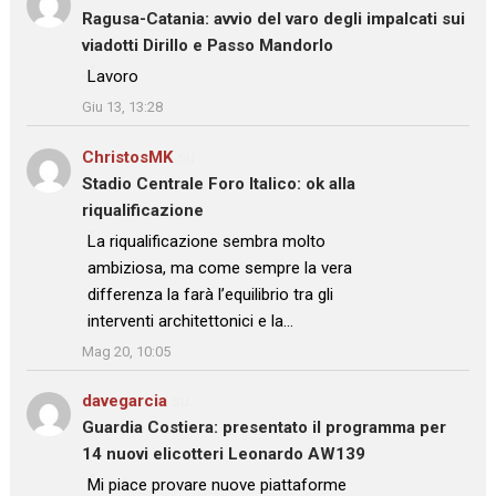
Ragusa-Catania: avvio del varo degli impalcati sui
viadotti Dirillo e Passo Mandorlo
: “
Lavoro
”
Giu 13, 13:28
ChristosMK
su
Stadio Centrale Foro Italico: ok alla
riqualificazione
: “
La riqualificazione sembra molto
ambiziosa, ma come sempre la vera
differenza la farà l’equilibrio tra gli
interventi architettonici e la…
”
Mag 20, 10:05
davegarcia
su
Guardia Costiera: presentato il programma per
14 nuovi elicotteri Leonardo AW139
: “
Mi piace provare nuove piattaforme