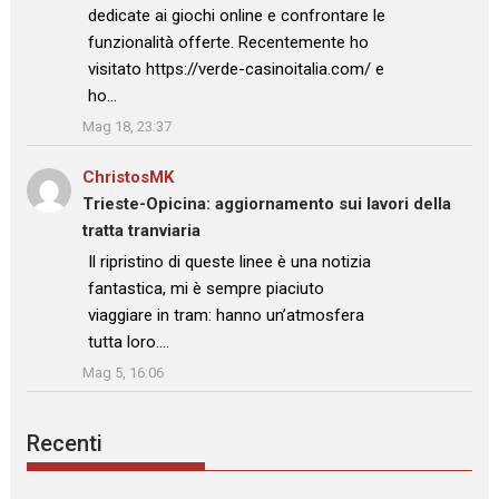
dedicate ai giochi online e confrontare le
funzionalità offerte. Recentemente ho
visitato https://verde-casinoitalia.com/ e
ho…
”
Mag 18, 23:37
ChristosMK
su
Trieste-Opicina: aggiornamento sui lavori della
tratta tranviaria
: “
Il ripristino di queste linee è una notizia
fantastica, mi è sempre piaciuto
viaggiare in tram: hanno un’atmosfera
tutta loro.…
”
Mag 5, 16:06
Recenti