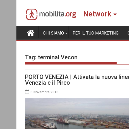
Skip
to
Network
content
CHI SIAMO
PER IL TUO MARKETING
Tag:
terminal Vecon
PORTO VENEZIA | Attivata la nuova line
Venezia e il Pireo
8 Novembre 2018