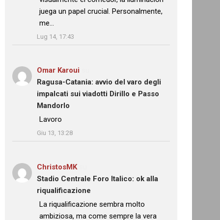
juega un papel crucial. Personalmente,
me…
”
Lug 14, 17:43
Omar Karoui
su
Ragusa-Catania: avvio del varo degli
impalcati sui viadotti Dirillo e Passo
Mandorlo
: “
Lavoro
”
Giu 13, 13:28
ChristosMK
su
Stadio Centrale Foro Italico: ok alla
riqualificazione
: “
La riqualificazione sembra molto
ambiziosa, ma come sempre la vera