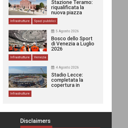
Stazione Teramo:
riqualificata la
nuova piazza
urbana
Infrastrutture
Spazi pubblici
5 Agosto 2026
Bosco dello Sport
di Venezia a Luglio
2026
Infrastrutture
Venezia
4 Agosto 2026
Stadio Lecce:
completata la
copertura in
acciaio
Infrastrutture
Disclaimers