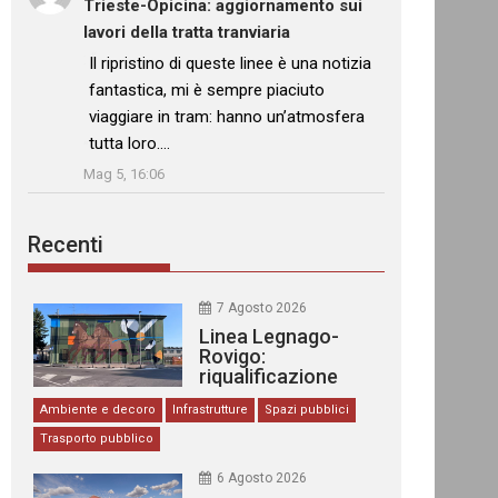
Trieste-Opicina: aggiornamento sui
lavori della tratta tranviaria
: “
Il ripristino di queste linee è una notizia
fantastica, mi è sempre piaciuto
viaggiare in tram: hanno un’atmosfera
tutta loro.…
”
Mag 5, 16:06
Recenti
7 Agosto 2026
Linea Legnago-
Rovigo:
riqualificazione
delle stazioni
Ambiente e decoro
Infrastrutture
Spazi pubblici
Trasporto pubblico
6 Agosto 2026