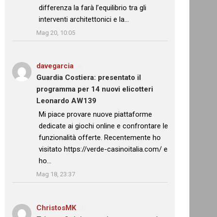
differenza la farà l’equilibrio tra gli
interventi architettonici e la…
”
Mag 20, 10:05
davegarcia
su
Guardia Costiera: presentato il
programma per 14 nuovi elicotteri
Leonardo AW139
: “
Mi piace provare nuove piattaforme
dedicate ai giochi online e confrontare le
funzionalità offerte. Recentemente ho
visitato https://verde-casinoitalia.com/ e
ho…
”
Mag 18, 23:37
ChristosMK
su