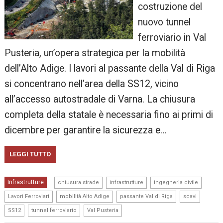
costruzione del
nuovo tunnel
ferroviario in Val
Pusteria, un’opera strategica per la mobilità
dell’Alto Adige. I lavori al passante della Val di Riga
si concentrano nell’area della SS12, vicino
all’accesso autostradale di Varna. La chiusura
completa della statale è necessaria fino ai primi di
dicembre per garantire la sicurezza e…
LEGGI TUTTO
,
,
,
Infrastrutture
chiusura strade
infrastrutture
ingegneria civile
,
,
,
,
Lavori Ferroviari
mobilità Alto Adige
passante Val di Riga
scavi
,
,
SS12
tunnel ferroviario
Val Pusteria