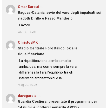
Omar Karoui
su
Ragusa-Catania: avvio del varo degli impalcati sui
viadotti Dirillo e Passo Mandorlo
: “
Lavoro
”
Giu 13, 13:28
ChristosMK
su
Stadio Centrale Foro Italico: ok alla
riqualificazione
: “
La riqualificazione sembra molto
ambiziosa, ma come sempre la vera
differenza la farà l’equilibrio tra gli
interventi architettonici e la…
”
Mag 20, 10:05
davegarcia
su
Guardia Costiera: presentato il programma per
14 nuovi elicotteri Leonardo AW139