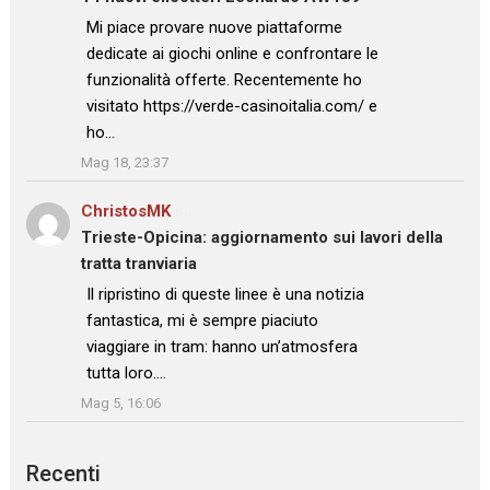
: “
Mi piace provare nuove piattaforme
dedicate ai giochi online e confrontare le
funzionalità offerte. Recentemente ho
visitato https://verde-casinoitalia.com/ e
ho…
”
Mag 18, 23:37
ChristosMK
su
Trieste-Opicina: aggiornamento sui lavori della
tratta tranviaria
: “
Il ripristino di queste linee è una notizia
fantastica, mi è sempre piaciuto
viaggiare in tram: hanno un’atmosfera
tutta loro.…
”
Mag 5, 16:06
Recenti