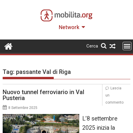
Skip
to
content
Network
Cerca
Tag:
passante Val di Riga
Lascia
Nuovo tunnel ferroviario in Val
un
Pusteria
commento
8 Settembre 2025
L’8 settembre
2025 inizia la