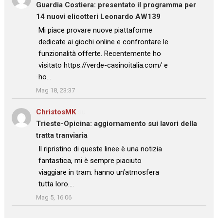
Guardia Costiera: presentato il programma per
14 nuovi elicotteri Leonardo AW139
: “
Mi piace provare nuove piattaforme
dedicate ai giochi online e confrontare le
funzionalità offerte. Recentemente ho
visitato https://verde-casinoitalia.com/ e
ho…
”
Mag 18, 23:37
ChristosMK
su
Trieste-Opicina: aggiornamento sui lavori della
tratta tranviaria
: “
Il ripristino di queste linee è una notizia
fantastica, mi è sempre piaciuto
viaggiare in tram: hanno un’atmosfera
tutta loro.…
”
Mag 5, 16:06