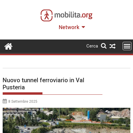
Skip
to
content
Network
Cerca
Nuovo tunnel ferroviario in Val
Pusteria
8 Settembre 2025