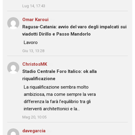
Lug 14, 17:43
Omar Karoui
su
Ragusa-Catania: avvio del varo degli impalcati sui
viadotti Dirillo e Passo Mandorlo
: “
Lavoro
”
Giu 13, 13:28
ChristosMK
su
Stadio Centrale Foro Italico: ok alla
riqualificazione
: “
La riqualificazione sembra molto
ambiziosa, ma come sempre la vera
differenza la farà l’equilibrio tra gli
interventi architettonici e la…
”
Mag 20, 10:05
davegarcia
su