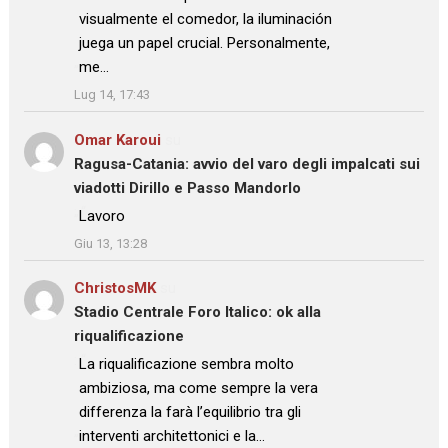
visualmente el comedor, la iluminación
juega un papel crucial. Personalmente,
me…
”
Lug 14, 17:43
Omar Karoui
su
Ragusa-Catania: avvio del varo degli impalcati sui
viadotti Dirillo e Passo Mandorlo
: “
Lavoro
”
Giu 13, 13:28
ChristosMK
su
Stadio Centrale Foro Italico: ok alla
riqualificazione
: “
La riqualificazione sembra molto
ambiziosa, ma come sempre la vera
differenza la farà l’equilibrio tra gli
interventi architettonici e la…
”