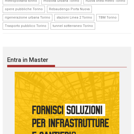
,
,
,
metropolitana torino
mobilità urbana Torino
nuova linea metro Torino
,
,
opere pubbliche Torino
Rebaudengo Porta Nuova
,
,
,
rigenerazione urbana Torino
stazioni Linea 2 Torino
TBM Torino
,
Trasporto pubblico Torino
tunnel sotterraneo Torino
Entra in Master