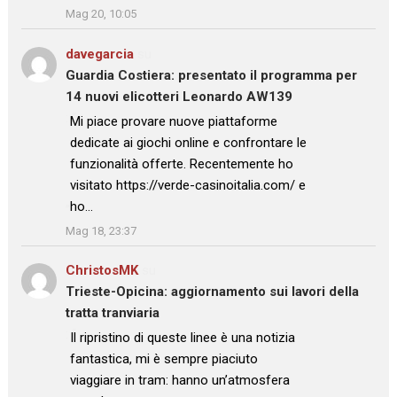
Mag 20, 10:05
davegarcia
su
Guardia Costiera: presentato il programma per
14 nuovi elicotteri Leonardo AW139
: “
Mi piace provare nuove piattaforme
dedicate ai giochi online e confrontare le
funzionalità offerte. Recentemente ho
visitato https://verde-casinoitalia.com/ e
ho…
”
Mag 18, 23:37
ChristosMK
su
Trieste-Opicina: aggiornamento sui lavori della
tratta tranviaria
: “
Il ripristino di queste linee è una notizia
fantastica, mi è sempre piaciuto
viaggiare in tram: hanno un’atmosfera