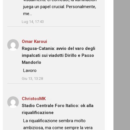
juega un papel crucial. Personalmente,
me…
”
Lug 14, 17:43
Omar Karoui
su
Ragusa-Catania: avvio del varo degli
impalcati sui viadotti Dirillo e Passo
Mandorlo
: “
Lavoro
”
Giu 13, 13:28
ChristosMK
su
Stadio Centrale Foro Italico: ok alla
riqualificazione
: “
La riqualificazione sembra molto
ambiziosa, ma come sempre la vera