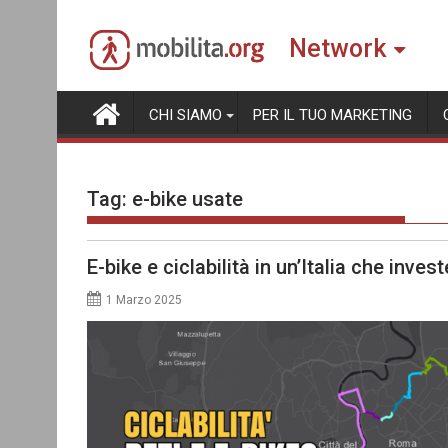
Skip
to
Network
content
CHI SIAMO
PER IL TUO MARKETING
Tag:
e-bike usate
E-bike e ciclabilità in un’Italia che invest
1 Marzo 2025