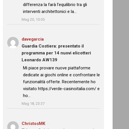
differenza la farà l’equilibrio tra gli
interventi architettonici e la…
”
Mag 20, 10:05
davegarcia
su
Guardia Costiera: presentato il
programma per 14 nuovi elicotteri
Leonardo AW139
: “
Mi piace provare nuove piattaforme
dedicate ai giochi online e confrontare le
funzionalità offerte. Recentemente ho
visitato https://verde-casinoitalia.com/ e
ho…
”
Mag 18, 23:37
ChristosMK
su