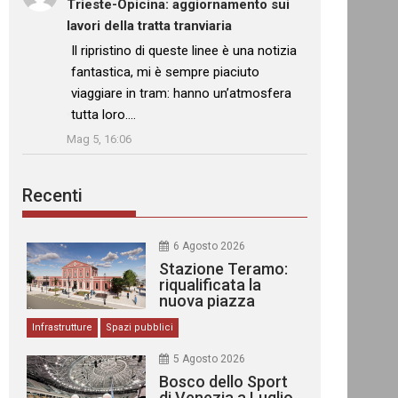
Trieste-Opicina: aggiornamento sui
lavori della tratta tranviaria
: “
Il ripristino di queste linee è una notizia
fantastica, mi è sempre piaciuto
viaggiare in tram: hanno un’atmosfera
tutta loro.…
”
Mag 5, 16:06
Recenti
6 Agosto 2026
Stazione Teramo:
riqualificata la
nuova piazza
urbana
Infrastrutture
Spazi pubblici
5 Agosto 2026
Bosco dello Sport
di Venezia a Luglio