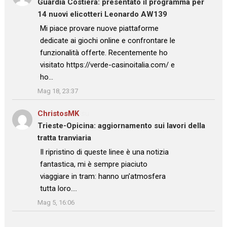
Guardia Costiera: presentato il programma per
14 nuovi elicotteri Leonardo AW139
: “
Mi piace provare nuove piattaforme
dedicate ai giochi online e confrontare le
funzionalità offerte. Recentemente ho
visitato https://verde-casinoitalia.com/ e
ho…
”
Mag 18, 23:37
ChristosMK
su
Trieste-Opicina: aggiornamento sui lavori della
tratta tranviaria
: “
Il ripristino di queste linee è una notizia
fantastica, mi è sempre piaciuto
viaggiare in tram: hanno un’atmosfera
tutta loro.…
”
Mag 5, 16:06