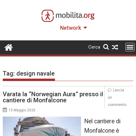
Skip
to
content
Network
Cerca
Tag:
design navale
Lascia
Varata la “Norwegian Aura” presso il
un
cantiere di Monfalcone
commento
15 Maggio 2026
Nel cantiere di
Monfalcone è