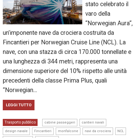
stato celebrato il
varo della
“Norwegian Aura“,
un’imponente nave da crociera costruita da
Fincantieri per Norwegian Cruise Line (NCL). La
nave, con una stazza di circa 170.000 tonnellate e
una lunghezza di 344 metri, rappresenta una
dimensione superiore del 10% rispetto alle unità
precedenti della classe Prima Plus, quali
“Norwegian…
LEGGI TUTTO
,
,
Trasporto pubblico
cabine passeggeri
cantieri navali
,
,
,
,
,
design navale
Fincantieri
monfalcone
navi da crociera
NCL