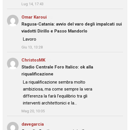
Lug 14, 17:43
Omar Karoui
su
Ragusa-Catania: avvio del varo degli impalcati sui
viadotti Dirillo e Passo Mandorlo
: “
Lavoro
”
Giu 13, 13:28
ChristosMK
su
Stadio Centrale Foro Italico: ok alla
riqualificazione
: “
La riqualificazione sembra molto
ambiziosa, ma come sempre la vera
differenza la farà l’equilibrio tra gli
interventi architettonici e la…
”
Mag 20, 10:05
davegarcia
su