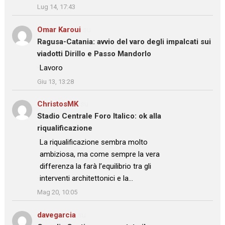
Lug 14, 17:43
Omar Karoui
su
Ragusa-Catania: avvio del varo degli impalcati sui
viadotti Dirillo e Passo Mandorlo
: “
Lavoro
”
Giu 13, 13:28
ChristosMK
su
Stadio Centrale Foro Italico: ok alla
riqualificazione
: “
La riqualificazione sembra molto
ambiziosa, ma come sempre la vera
differenza la farà l’equilibrio tra gli
interventi architettonici e la…
”
Mag 20, 10:05
davegarcia
su