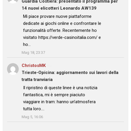
Guardia Costiera: presentato il programma per
14 nuovi elicotteri Leonardo AW139
: “
Mi piace provare nuove piattaforme
dedicate ai giochi online e confrontare le
funzionalità offerte. Recentemente ho
visitato https://verde-casinoitalia.com/ e
ho…
”
Mag 18, 23:37
ChristosMK
su
Trieste-Opicina: aggiornamento sui lavori della
tratta tranviaria
: “
Il ripristino di queste linee è una notizia
fantastica, mi è sempre piaciuto
viaggiare in tram: hanno un’atmosfera
tutta loro.…
”
Mag 5, 16:06