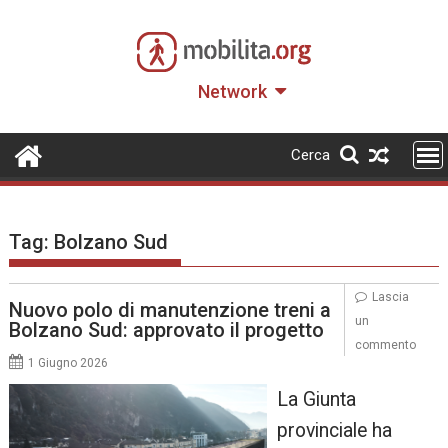
Skip
to
content
Network
Cerca
Tag:
Bolzano Sud
Lascia
Nuovo polo di manutenzione treni a
un
Bolzano Sud: approvato il progetto
commento
1 Giugno 2026
La Giunta
provinciale ha