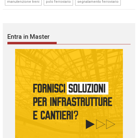
,
,
,
manutenzione treni
polo ferroviario
segnalamento ferroviario
Entra in Master