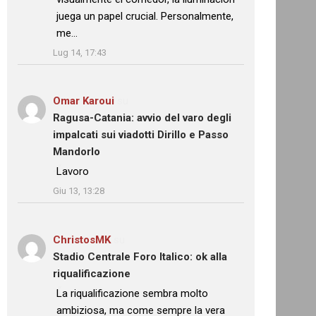
juega un papel crucial. Personalmente,
me…
”
Lug 14, 17:43
Omar Karoui
su
Ragusa-Catania: avvio del varo degli
impalcati sui viadotti Dirillo e Passo
Mandorlo
: “
Lavoro
”
Giu 13, 13:28
ChristosMK
su
Stadio Centrale Foro Italico: ok alla
riqualificazione
: “
La riqualificazione sembra molto
ambiziosa, ma come sempre la vera