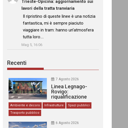
Trieste-Opicina: aggiornamento sui
lavori della tratta tranviaria
: “
Il ripristino di queste linee è una notizia
fantastica, mi è sempre piaciuto
viaggiare in tram: hanno un’atmosfera
tutta loro.…
”
Mag 5, 16:06
Recenti
7 Agosto 2026
Linea Legnago-
Rovigo:
riqualificazione
delle stazioni
Ambiente e decoro
Infrastrutture
Spazi pubblici
Trasporto pubblico
6 Agosto 2026