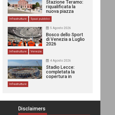
Stazione Teramo:
riqualificata la
nuova piazza
urbana
Infrastrutture
Spazi pubblici
5 Agosto 2026
Bosco dello Sport
di Venezia a Luglio
2026
Infrastrutture
Venezia
4 Agosto 2026
Stadio Lecce:
completata la
copertura in
acciaio
Infrastrutture
Disclaimers