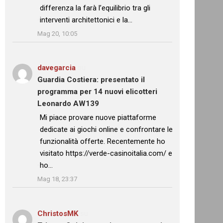
differenza la farà l’equilibrio tra gli
interventi architettonici e la…
”
Mag 20, 10:05
davegarcia
su
Guardia Costiera: presentato il
programma per 14 nuovi elicotteri
Leonardo AW139
: “
Mi piace provare nuove piattaforme
dedicate ai giochi online e confrontare le
funzionalità offerte. Recentemente ho
visitato https://verde-casinoitalia.com/ e
ho…
”
Mag 18, 23:37
ChristosMK
su