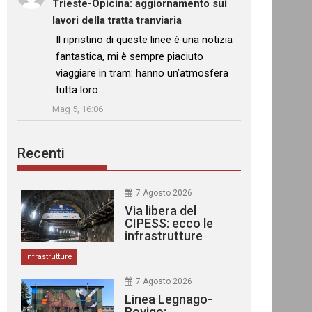
Trieste-Opicina: aggiornamento sui
lavori della tratta tranviaria
: “
Il ripristino di queste linee è una notizia
fantastica, mi è sempre piaciuto
viaggiare in tram: hanno un’atmosfera
tutta loro.…
”
Mag 5, 16:06
Recenti
7 Agosto 2026
Via libera del
CIPESS: ecco le
infrastrutture
finanziate
Infrastrutture
7 Agosto 2026
Linea Legnago-
Rovigo: