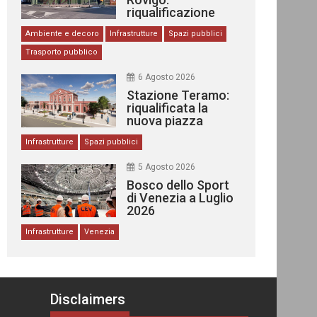
riqualificazione
delle stazioni
Ambiente e decoro
Infrastrutture
Spazi pubblici
Trasporto pubblico
6 Agosto 2026
Stazione Teramo:
riqualificata la
nuova piazza
urbana
Infrastrutture
Spazi pubblici
5 Agosto 2026
Bosco dello Sport
di Venezia a Luglio
2026
Infrastrutture
Venezia
Disclaimers