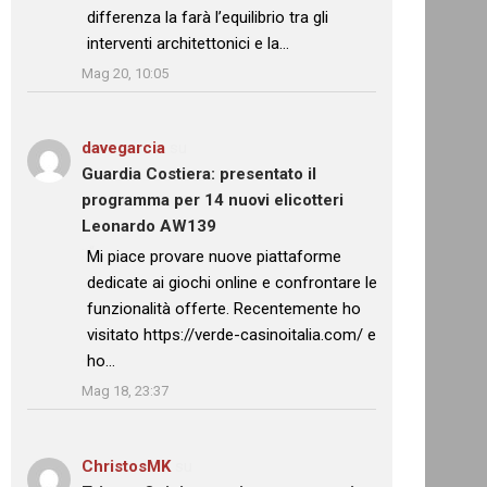
differenza la farà l’equilibrio tra gli
interventi architettonici e la…
”
Mag 20, 10:05
davegarcia
su
Guardia Costiera: presentato il
programma per 14 nuovi elicotteri
Leonardo AW139
: “
Mi piace provare nuove piattaforme
dedicate ai giochi online e confrontare le
funzionalità offerte. Recentemente ho
visitato https://verde-casinoitalia.com/ e
ho…
”
Mag 18, 23:37
ChristosMK
su