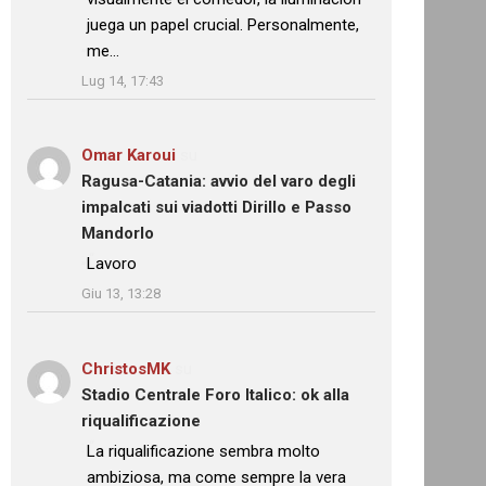
juega un papel crucial. Personalmente,
me…
”
Lug 14, 17:43
Omar Karoui
su
Ragusa-Catania: avvio del varo degli
impalcati sui viadotti Dirillo e Passo
Mandorlo
: “
Lavoro
”
Giu 13, 13:28
ChristosMK
su
Stadio Centrale Foro Italico: ok alla
riqualificazione
: “
La riqualificazione sembra molto
ambiziosa, ma come sempre la vera