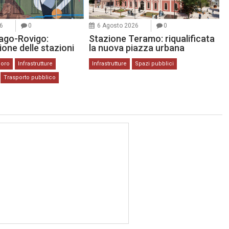
6
0
6 Agosto 2026
0
ago-Rovigo:
Stazione Teramo: riqualificata
zione delle stazioni
la nuova piazza urbana
coro
Infrastrutture
Infrastrutture
Spazi pubblici
Trasporto pubblico