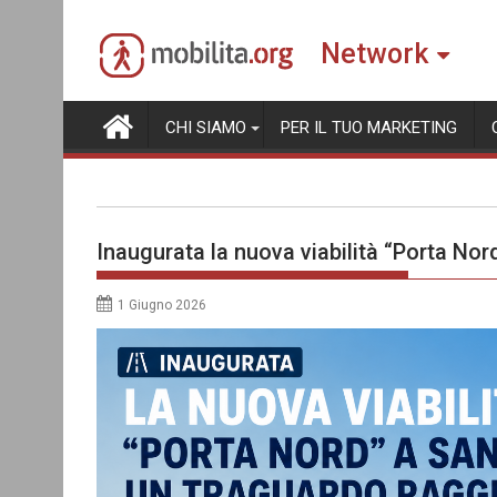
Skip
to
Network
content
CHI SIAMO
PER IL TUO MARKETING
Inaugurata la nuova viabilità “Porta Nor
1 Giugno 2026