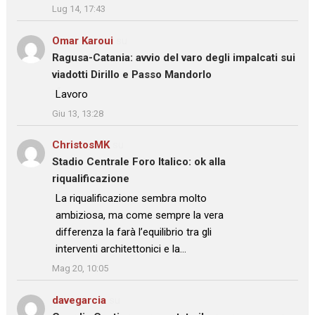
Lug 14, 17:43
Omar Karoui
su
Ragusa-Catania: avvio del varo degli impalcati sui
viadotti Dirillo e Passo Mandorlo
: “
Lavoro
”
Giu 13, 13:28
ChristosMK
su
Stadio Centrale Foro Italico: ok alla
riqualificazione
: “
La riqualificazione sembra molto
ambiziosa, ma come sempre la vera
differenza la farà l’equilibrio tra gli
interventi architettonici e la…
”
Mag 20, 10:05
davegarcia
su