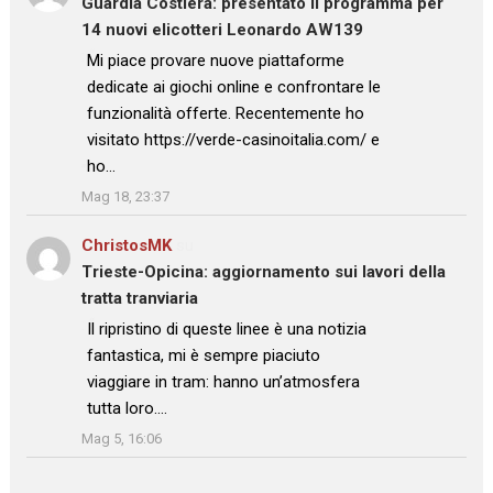
Guardia Costiera: presentato il programma per
14 nuovi elicotteri Leonardo AW139
: “
Mi piace provare nuove piattaforme
dedicate ai giochi online e confrontare le
funzionalità offerte. Recentemente ho
visitato https://verde-casinoitalia.com/ e
ho…
”
Mag 18, 23:37
ChristosMK
su
Trieste-Opicina: aggiornamento sui lavori della
tratta tranviaria
: “
Il ripristino di queste linee è una notizia
fantastica, mi è sempre piaciuto
viaggiare in tram: hanno un’atmosfera
tutta loro.…
”
Mag 5, 16:06