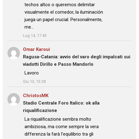
techos altos o queremos delimitar
visualmente el comedor, la iluminación
juega un papel crucial. Personalmente,
me…
”
Lug 14, 17:43
Omar Karoui
su
Ragusa-Catania: avvio del varo degli impalcati sui
viadotti Dirillo e Passo Mandorlo
: “
Lavoro
”
Giu 13, 13:28
ChristosMK
su
Stadio Centrale Foro Italico: ok alla
riqualificazione
: “
La riqualificazione sembra molto
ambiziosa, ma come sempre la vera
differenza la farà l’equilibrio tra gli