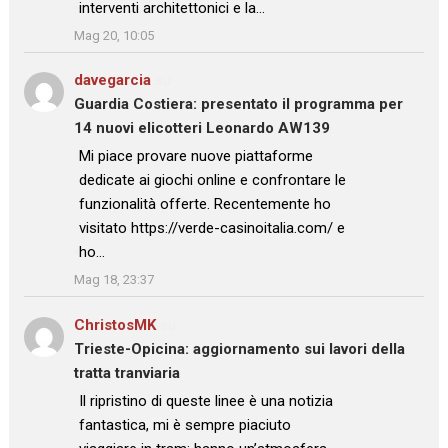
interventi architettonici e la…
”
Mag 20, 10:05
davegarcia
su
Guardia Costiera: presentato il programma per
14 nuovi elicotteri Leonardo AW139
: “
Mi piace provare nuove piattaforme
dedicate ai giochi online e confrontare le
funzionalità offerte. Recentemente ho
visitato https://verde-casinoitalia.com/ e
ho…
”
Mag 18, 23:37
ChristosMK
su
Trieste-Opicina: aggiornamento sui lavori della
tratta tranviaria
: “
Il ripristino di queste linee è una notizia
fantastica, mi è sempre piaciuto