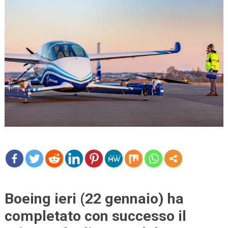
mo
re
Boeing ieri (22 gennaio) ha
completato con successo il