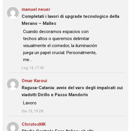
manuel neuer
su
Completati i lavori di upgrade tecnologico della
Merano – Malles
: “
Cuando decoramos espacios con
techos altos o queremos delimitar
visualmente el comedor, la iluminación
juega un papel crucial. Personalmente,
me…
”
Lug 14, 17:43
Omar Karoui
su
Ragusa-Catania: avvio del varo degli impalcati sui
viadotti Dirillo e Passo Mandorlo
: “
Lavoro
”
Giu 13, 13:28
ChristosMK
su