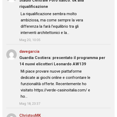
Stadio Centrale Foro Italico: ok alla
riqualificazione
: “
La riqualificazione sembra molto
ambiziosa, ma come sempre la vera
differenza la farà l’equilibrio tra gli
interventi architettonici e la…
”
Mag 20, 10:05
davegarcia
su
Guardia Costiera: presentato il programma per
14 nuovi elicotteri Leonardo AW139
: “
Mi piace provare nuove piattaforme
dedicate ai giochi online e confrontare le
funzionalità offerte. Recentemente ho
visitato https://verde-casinoitalia.com/ e
ho…
”
Mag 18, 23:37
ChristosMK
su