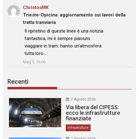
ChristosMK
su
Trieste-Opicina: aggiornamento sui lavori della
tratta tranviaria
: “
Il ripristino di queste linee è una notizia
fantastica, mi è sempre piaciuto
viaggiare in tram: hanno un’atmosfera
tutta loro.…
”
Mag 5, 16:06
Recenti
7 Agosto 2026
Via libera del CIPESS:
ecco le infrastrutture
finanziate
Infrastrutture
7 Agosto 2026