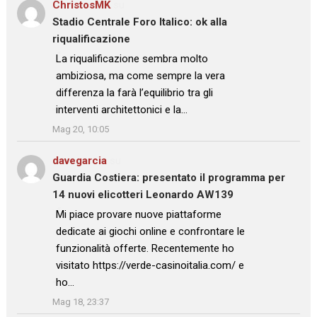
ChristosMK
su
Stadio Centrale Foro Italico: ok alla
riqualificazione
: “
La riqualificazione sembra molto
ambiziosa, ma come sempre la vera
differenza la farà l’equilibrio tra gli
interventi architettonici e la…
”
Mag 20, 10:05
davegarcia
su
Guardia Costiera: presentato il programma per
14 nuovi elicotteri Leonardo AW139
: “
Mi piace provare nuove piattaforme
dedicate ai giochi online e confrontare le
funzionalità offerte. Recentemente ho
visitato https://verde-casinoitalia.com/ e
ho…
”
Mag 18, 23:37