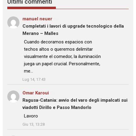
Ultimi commenti
manuel neuer
su
Completati i lavori di upgrade tecnologico della
Merano – Malles
: “
Cuando decoramos espacios con
techos altos o queremos delimitar
visualmente el comedor, la iluminación
juega un papel crucial. Personalmente,
me…
”
Lug 14, 17:43
Omar Karoui
su
Ragusa-Catania: avvio del varo degli impalcati sui
viadotti Dirillo e Passo Mandorlo
: “
Lavoro
”
Giu 13, 13:28