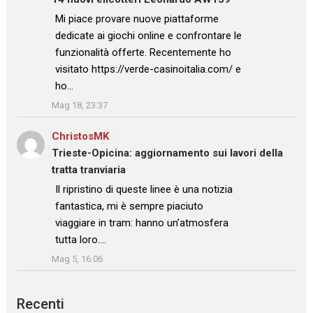
: “
Mi piace provare nuove piattaforme
dedicate ai giochi online e confrontare le
funzionalità offerte. Recentemente ho
visitato https://verde-casinoitalia.com/ e
ho…
”
Mag 18, 23:37
ChristosMK
su
Trieste-Opicina: aggiornamento sui lavori della
tratta tranviaria
: “
Il ripristino di queste linee è una notizia
fantastica, mi è sempre piaciuto
viaggiare in tram: hanno un’atmosfera
tutta loro.…
”
Mag 5, 16:06
Recenti