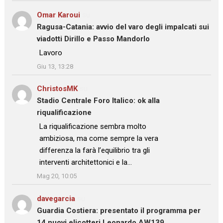
Omar Karoui
su
Ragusa-Catania: avvio del varo degli impalcati sui
viadotti Dirillo e Passo Mandorlo
: “
Lavoro
”
Giu 13, 13:28
ChristosMK
su
Stadio Centrale Foro Italico: ok alla
riqualificazione
: “
La riqualificazione sembra molto
ambiziosa, ma come sempre la vera
differenza la farà l’equilibrio tra gli
interventi architettonici e la…
”
Mag 20, 10:05
davegarcia
su
Guardia Costiera: presentato il programma per
14 nuovi elicotteri Leonardo AW139