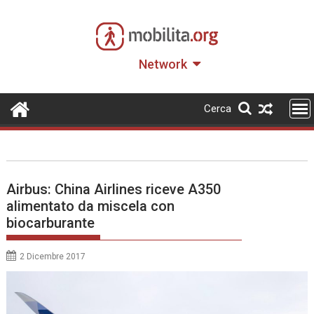
Skip
to
content
Network
Cerca
Airbus: China Airlines riceve A350
alimentato da miscela con
biocarburante
2 Dicembre 2017