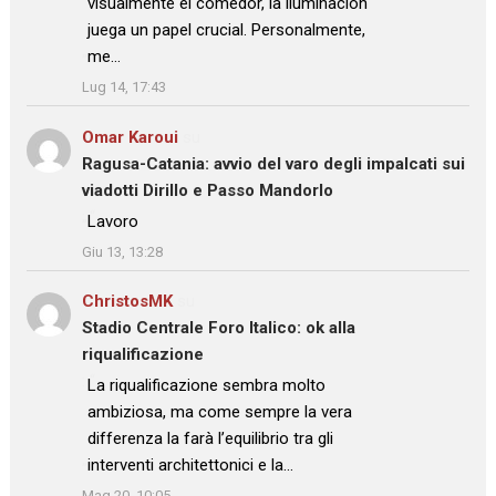
visualmente el comedor, la iluminación
juega un papel crucial. Personalmente,
me…
”
Lug 14, 17:43
Omar Karoui
su
Ragusa-Catania: avvio del varo degli impalcati sui
viadotti Dirillo e Passo Mandorlo
: “
Lavoro
”
Giu 13, 13:28
ChristosMK
su
Stadio Centrale Foro Italico: ok alla
riqualificazione
: “
La riqualificazione sembra molto
ambiziosa, ma come sempre la vera
differenza la farà l’equilibrio tra gli
interventi architettonici e la…
”
Mag 20, 10:05