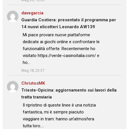
davegarcia
su
Guardia Costiera: presentato il programma per
14 nuovi elicotteri Leonardo AW139
: “
Mi piace provare nuove piattaforme
dedicate ai giochi online e confrontare le
funzionalità offerte. Recentemente ho
visitato https://verde-casinoitalia.com/ e
ho…
”
Mag 18, 23:37
ChristosMK
su
Trieste-Opicina: aggiornamento sui lavori della
tratta tranviaria
: “
Il ripristino di queste linee è una notizia
fantastica, mi è sempre piaciuto
viaggiare in tram: hanno un’atmosfera
tutta loro.…
”