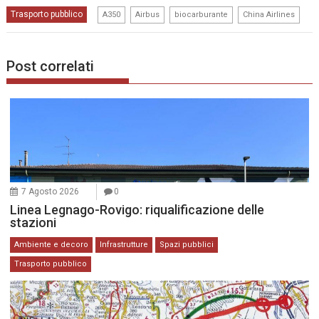
,
,
,
Trasporto pubblico
A350
Airbus
biocarburante
China Airlines
Post correlati
7 Agosto 2026
0
Linea Legnago-Rovigo: riqualificazione delle
stazioni
Ambiente e decoro
Infrastrutture
Spazi pubblici
Trasporto pubblico