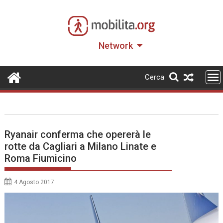
Skip
to
content
Network
Cerca
Ryanair conferma che opererà le
rotte da Cagliari a Milano Linate e
Roma Fiumicino
4 Agosto 2017