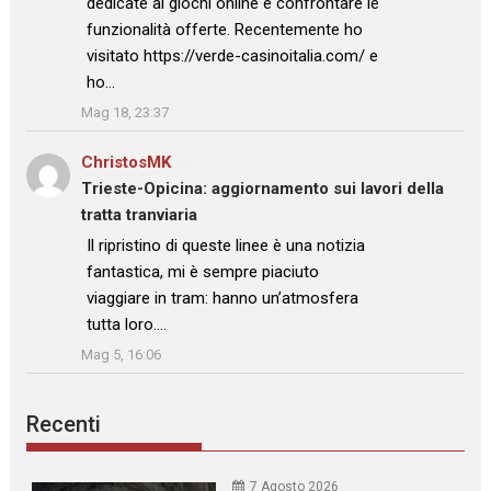
dedicate ai giochi online e confrontare le
funzionalità offerte. Recentemente ho
visitato https://verde-casinoitalia.com/ e
ho…
”
Mag 18, 23:37
ChristosMK
su
Trieste-Opicina: aggiornamento sui lavori della
tratta tranviaria
: “
Il ripristino di queste linee è una notizia
fantastica, mi è sempre piaciuto
viaggiare in tram: hanno un’atmosfera
tutta loro.…
”
Mag 5, 16:06
Recenti
7 Agosto 2026