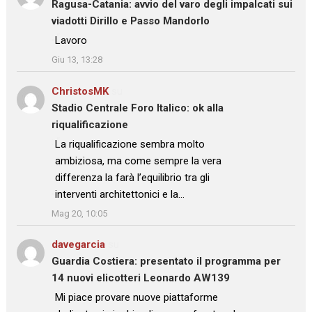
Ragusa-Catania: avvio del varo degli impalcati sui
viadotti Dirillo e Passo Mandorlo
: “
Lavoro
”
Giu 13, 13:28
ChristosMK
su
Stadio Centrale Foro Italico: ok alla
riqualificazione
: “
La riqualificazione sembra molto
ambiziosa, ma come sempre la vera
differenza la farà l’equilibrio tra gli
interventi architettonici e la…
”
Mag 20, 10:05
davegarcia
su
Guardia Costiera: presentato il programma per
14 nuovi elicotteri Leonardo AW139
: “
Mi piace provare nuove piattaforme