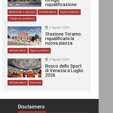
riqualificazione
delle stazioni
Ambiente e decoro
Infrastrutture
Spazi pubblici
Trasporto pubblico
6 Agosto 2026
Stazione Teramo:
riqualificata la
nuova piazza
urbana
Infrastrutture
Spazi pubblici
5 Agosto 2026
Bosco dello Sport
di Venezia a Luglio
2026
Infrastrutture
Venezia
Disclaimers