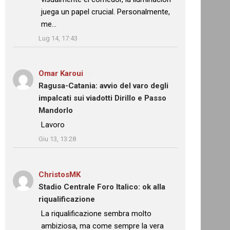
juega un papel crucial. Personalmente,
me…
”
Lug 14, 17:43
Omar Karoui
su
Ragusa-Catania: avvio del varo degli
impalcati sui viadotti Dirillo e Passo
Mandorlo
: “
Lavoro
”
Giu 13, 13:28
ChristosMK
su
Stadio Centrale Foro Italico: ok alla
riqualificazione
: “
La riqualificazione sembra molto
ambiziosa, ma come sempre la vera