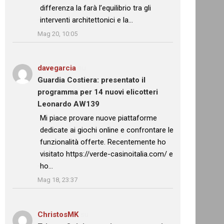
differenza la farà l’equilibrio tra gli
interventi architettonici e la…
”
Mag 20, 10:05
davegarcia
su
Guardia Costiera: presentato il
programma per 14 nuovi elicotteri
Leonardo AW139
: “
Mi piace provare nuove piattaforme
dedicate ai giochi online e confrontare le
funzionalità offerte. Recentemente ho
visitato https://verde-casinoitalia.com/ e
ho…
”
Mag 18, 23:37
ChristosMK
su