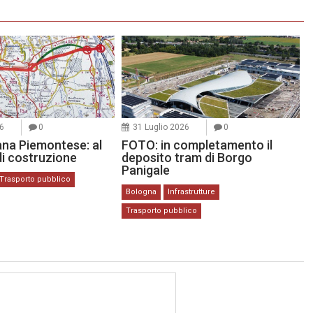
6
0
31 Luglio 2026
0
na Piemontese: al
FOTO: in completamento il
 di costruzione
deposito tram di Borgo
Panigale
Trasporto pubblico
Bologna
Infrastrutture
Trasporto pubblico