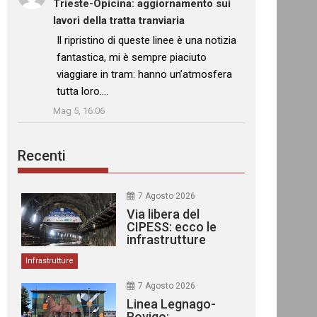
Trieste-Opicina: aggiornamento sui
lavori della tratta tranviaria
: “
Il ripristino di queste linee è una notizia
fantastica, mi è sempre piaciuto
viaggiare in tram: hanno un’atmosfera
tutta loro.…
”
Mag 5, 16:06
Recenti
7 Agosto 2026
Via libera del
CIPESS: ecco le
infrastrutture
finanziate
Infrastrutture
7 Agosto 2026
Linea Legnago-
Rovigo: