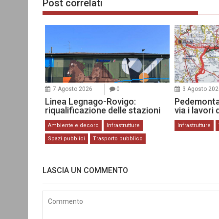
Post correlati
7 Agosto 2026
0
3 Agosto 202
Linea Legnago-Rovigo:
Pedemonta
riqualificazione delle stazioni
via i lavori
Ambiente e decoro
Infrastrutture
Infrastrutture
Spazi pubblici
Trasporto pubblico
LASCIA UN COMMENTO