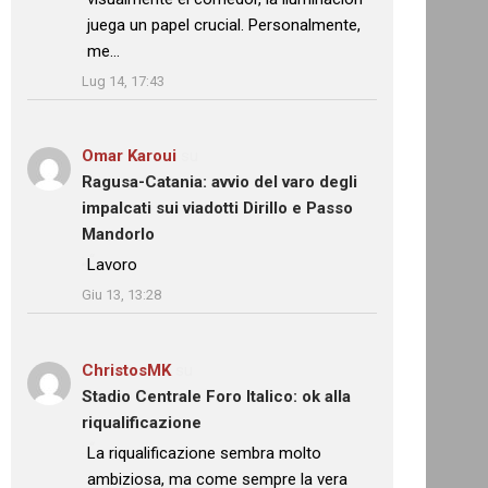
juega un papel crucial. Personalmente,
me…
”
Lug 14, 17:43
Omar Karoui
su
Ragusa-Catania: avvio del varo degli
impalcati sui viadotti Dirillo e Passo
Mandorlo
: “
Lavoro
”
Giu 13, 13:28
ChristosMK
su
Stadio Centrale Foro Italico: ok alla
riqualificazione
: “
La riqualificazione sembra molto
ambiziosa, ma come sempre la vera