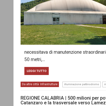
necessitava di manutenzione straordinaria
50 metri,…
LEGGI TUTTO
,
Da altre città
Infrastrutture
,
illuminazione pattinodromo
m
REGIONE CALABRIA | 500 milioni per pote
Catanzaro e la trasversale verso Lamez