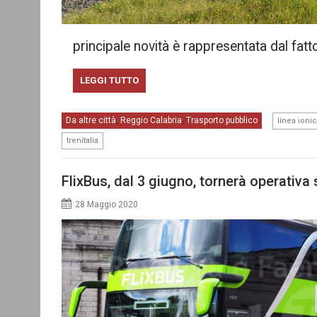
principale novità è rappresentata dal fatt
LEGGI TUTTO
Da altre città
Reggio Calabria
Trasporto pubblico
,
,
linea ioni
trenitalia
FlixBus, dal 3 giugno, tornerà operativa 
28 Maggio 2020