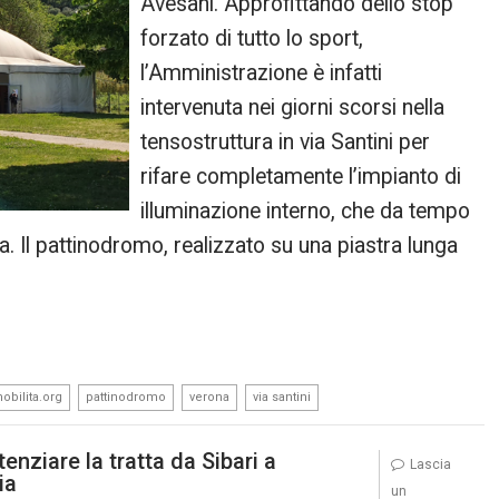
Avesani. Approfittando dello stop
forzato di tutto lo sport,
l’Amministrazione è infatti
intervenuta nei giorni scorsi nella
tensostruttura in via Santini per
rifare completamente l’impianto di
illuminazione interno, che da tempo
. Il pattinodromo, realizzato su una piastra lunga
,
,
,
obilita.org
pattinodromo
verona
via santini
nziare la tratta da Sibari a
Lascia
ia
un