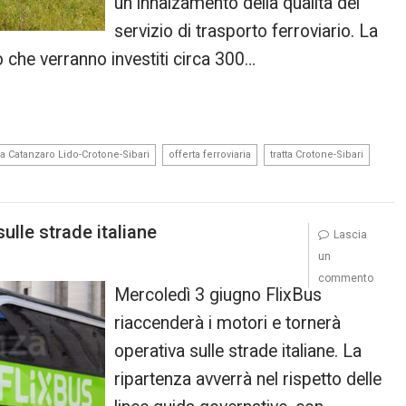
un innalzamento della qualità del
servizio di trasporto ferroviario. La
o che verranno investiti circa 300…
,
,
,
ca Catanzaro Lido-Crotone-Sibari
offerta ferroviaria
tratta Crotone-Sibari
sulle strade italiane
Lascia
un
commento
Mercoledì 3 giugno FlixBus
riaccenderà i motori e tornerà
operativa sulle strade italiane. La
ripartenza avverrà nel rispetto delle