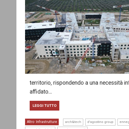
territorio, rispondendo a una necessità in
affidato…
LEGGI TUTTO
,
,
Altro
Infrastrutture
,
arch&tech
d'agostino group
enneg