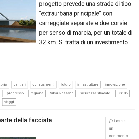
progetto prevede una strada di tipo
“extraurbana principale” con
carreggiate separate e due corsie
per senso di marcia, per un totale di
32 km. Si tratta di un investimento
,
,
,
,
,
,
abria
cantieri
collegamenti
futuro
infrastrutture
innovazione
,
,
,
,
,
,
i
progresso
regione
SibariRossano
sicurezza stradale.
SS106
,
viaggi
parte della facciata
Lascia
un
commento