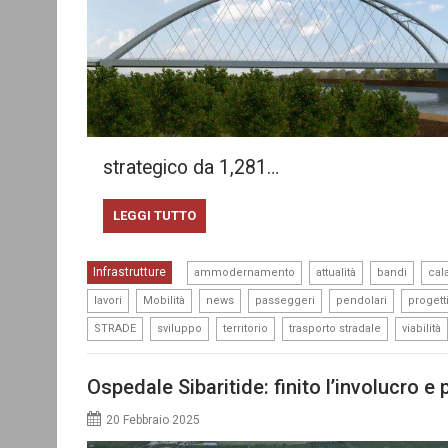
strategico da 1,281…
LEGGI TUTTO
,
,
,
Infrastrutture
ammodernamento
attualità
bandi
cal
,
,
,
,
,
lavori
Mobilità
news
passeggeri
pendolari
progett
,
,
,
,
STRADE
sviluppo
territorio
trasporto stradale
viabilità
Ospedale Sibaritide: finito l’involucro e 
20 Febbraio 2025