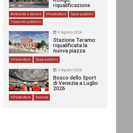
riqualificazione
delle stazioni
Ambiente e decoro
Infrastrutture
Spazi pubblici
Trasporto pubblico
6 Agosto 2026
Stazione Teramo:
riqualificata la
nuova piazza
urbana
Infrastrutture
Spazi pubblici
5 Agosto 2026
Bosco dello Sport
di Venezia a Luglio
2026
Infrastrutture
Venezia