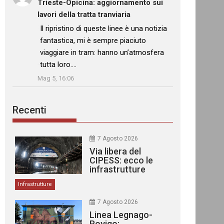
Trieste-Opicina: aggiornamento sui
lavori della tratta tranviaria
: “
Il ripristino di queste linee è una notizia
fantastica, mi è sempre piaciuto
viaggiare in tram: hanno un’atmosfera
tutta loro.…
”
Mag 5, 16:06
Recenti
7 Agosto 2026
Via libera del
CIPESS: ecco le
infrastrutture
finanziate
Infrastrutture
7 Agosto 2026
Linea Legnago-
Rovigo: