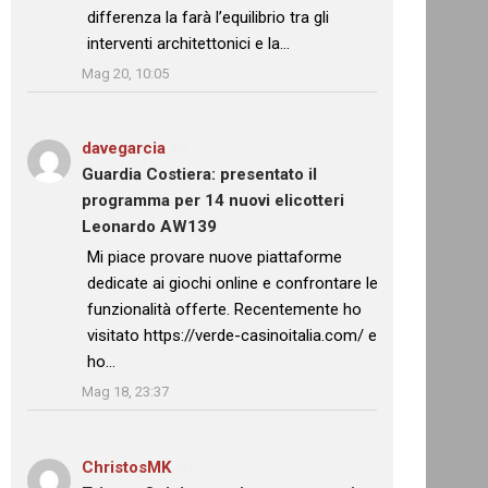
differenza la farà l’equilibrio tra gli
interventi architettonici e la…
”
Mag 20, 10:05
davegarcia
su
Guardia Costiera: presentato il
programma per 14 nuovi elicotteri
Leonardo AW139
: “
Mi piace provare nuove piattaforme
dedicate ai giochi online e confrontare le
funzionalità offerte. Recentemente ho
visitato https://verde-casinoitalia.com/ e
ho…
”
Mag 18, 23:37
ChristosMK
su