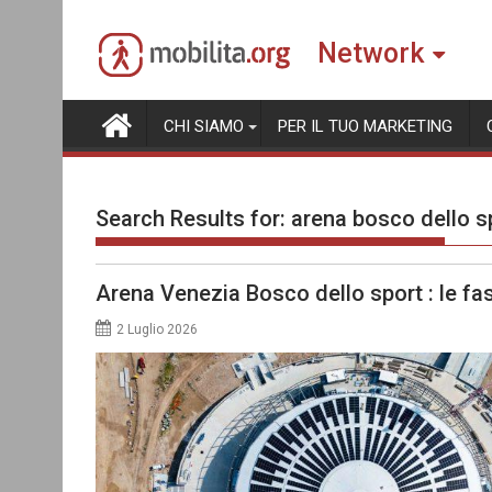
Skip
to
Network
content
CHI SIAMO
PER IL TUO MARKETING
Search Results for:
arena bosco dello s
Arena Venezia Bosco dello sport : le fasi
2 Luglio 2026