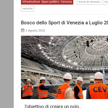
,
Infrastrutture
Spazi pubblici
Venezia
,
,
arena di venezia
bo
venezia
Bosco dello Sport di Venezia a Luglio 2
5 Agosto 2026
l’obiettivo di creare un polo…