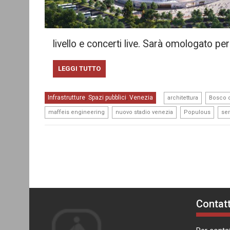
livello e concerti live. Sarà omologato per
LEGGI TUTTO
,
Infrastrutture
Spazi pubblici
Venezia
,
,
architettura
Bosco d
,
,
,
maffeis engineering
nuovo stadio venezia
Populous
ser
Contatt