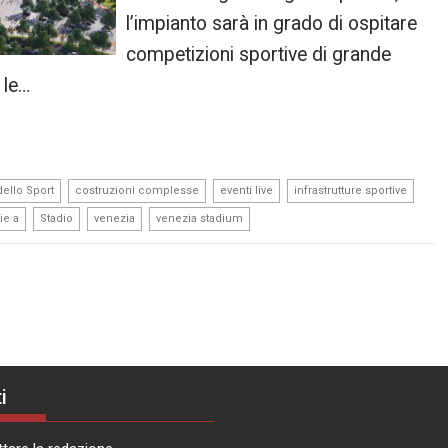
l’impianto sarà in grado di ospitare
competizioni sportive di grande
 le…
,
,
,
,
ello Sport
costruzioni complesse
eventi live
infrastrutture sportive
,
,
,
ie a
Stadio
venezia
venezia stadium
i