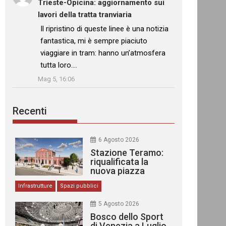
Trieste-Opicina: aggiornamento sui
lavori della tratta tranviaria
: “
Il ripristino di queste linee è una notizia
fantastica, mi è sempre piaciuto
viaggiare in tram: hanno un’atmosfera
tutta loro.…
”
Mag 5, 16:06
Recenti
6 Agosto 2026
Stazione Teramo:
riqualificata la
nuova piazza
urbana
Infrastrutture
Spazi pubblici
5 Agosto 2026
Bosco dello Sport
di Venezia a Luglio