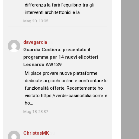
differenza la farà l’equilibrio tra gli
interventi architettonici e la…
”
Mag 20, 10:05
davegarcia
su
Guardia Costiera: presentato il
programma per 14 nuovi elicotteri
Leonardo AW139
: “
Mi piace provare nuove piattaforme
dedicate ai giochi online e confrontare le
funzionalità offerte. Recentemente ho
visitato https://verde-casinoitalia.com/ e
ho…
”
Mag 18, 23:37
ChristosMK
su