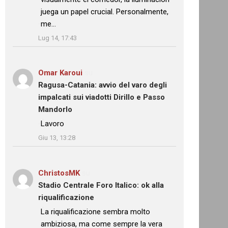
juega un papel crucial. Personalmente,
me…
”
Lug 14, 17:43
Omar Karoui
su
Ragusa-Catania: avvio del varo degli
impalcati sui viadotti Dirillo e Passo
Mandorlo
: “
Lavoro
”
Giu 13, 13:28
ChristosMK
su
Stadio Centrale Foro Italico: ok alla
riqualificazione
: “
La riqualificazione sembra molto
ambiziosa, ma come sempre la vera