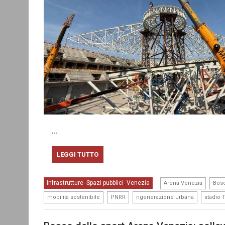
…
LEGGI TUTTO
,
Infrastrutture
Spazi pubblici
Venezia
,
,
Arena Venezia
Bosc
,
,
,
mobilità sostenibile
PNRR
rigenerazione urbana
stadio 