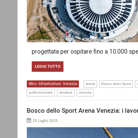
progettata per ospitare fino a 10.000 spe
LEGGI TUTTO
,
,
Altro
Infrastrutture
Venezia
,
,
arena
Bosco dello Sport
,
,
polifunzionale
struttura
venezia
Bosco dello Sport Arena Venezia: i lavo
25 Luglio 2025